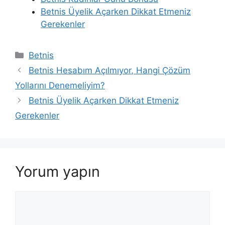
Betnis Üyelik Açarken Dikkat Etmeniz
Gerekenler
Kategoriler
Betnis
Betnis Hesabım Açılmıyor, Hangi Çözüm
Yollarını Denemeliyim?
Betnis Üyelik Açarken Dikkat Etmeniz
Gerekenler
Yorum yapın
Yorum