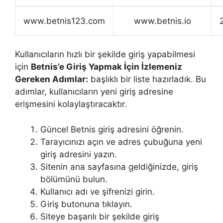
www.betnis123.com
www.betnis.io
Kullanıcıların hızlı bir şekilde giriş yapabilmesi
için
Betnis’e Giriş Yapmak İçin İzlemeniz
Gereken Adımlar:
başlıklı bir liste hazırladık. Bu
adımlar, kullanıcıların yeni giriş adresine
erişmesini kolaylaştıracaktır.
Güncel Betnis giriş adresini öğrenin.
Tarayıcınızı açın ve adres çubuğuna yeni
giriş adresini yazın.
Sitenin ana sayfasına geldiğinizde, giriş
bölümünü bulun.
Kullanıcı adı ve şifrenizi girin.
Giriş butonuna tıklayın.
Siteye başarılı bir şekilde giriş