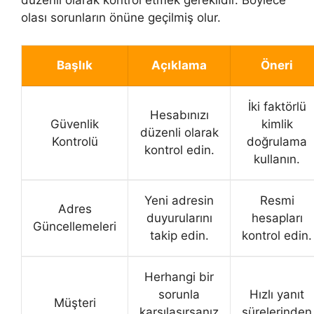
düzenli olarak kontrol etmek gereklidir. Böylece
olası sorunların önüne geçilmiş olur.
Başlık
Açıklama
Öneri
İki faktörlü
Hesabınızı
Güvenlik
kimlik
düzenli olarak
Kontrolü
doğrulama
kontrol edin.
kullanın.
Yeni adresin
Resmi
Adres
duyurularını
hesapları
Güncellemeleri
takip edin.
kontrol edin.
Herhangi bir
sorunla
Hızlı yanıt
Müşteri
karşılaşırsanız
sürelerinden