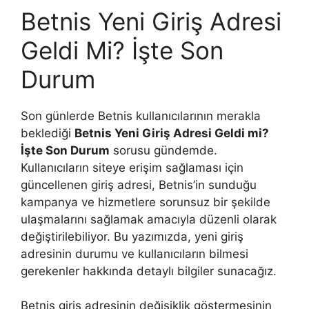
Betnis Yeni Giriş Adresi
Geldi Mi? İşte Son
Durum
Son günlerde Betnis kullanıcılarının merakla
beklediği
Betnis Yeni Giriş Adresi Geldi mi?
İşte Son Durum
sorusu gündemde.
Kullanıcıların siteye erişim sağlaması için
güncellenen giriş adresi, Betnis’in sunduğu
kampanya ve hizmetlere sorunsuz bir şekilde
ulaşmalarını sağlamak amacıyla düzenli olarak
değiştirilebiliyor. Bu yazımızda, yeni giriş
adresinin durumu ve kullanıcıların bilmesi
gerekenler hakkında detaylı bilgiler sunacağız.
Betnis giriş adresinin değişiklik göstermesinin