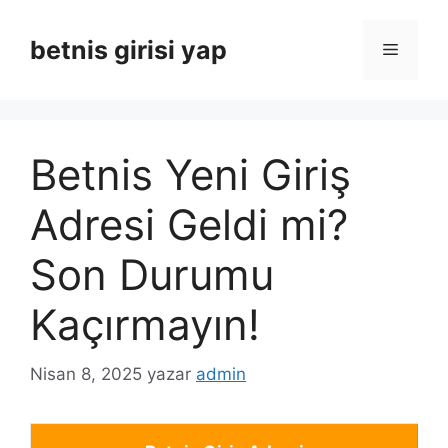
İçeriğe
atla
betnis girisi yap
Menü
Betnis Yeni Giriş
Adresi Geldi mi?
Son Durumu
Kaçırmayın!
Nisan 8, 2025
yazar
admin