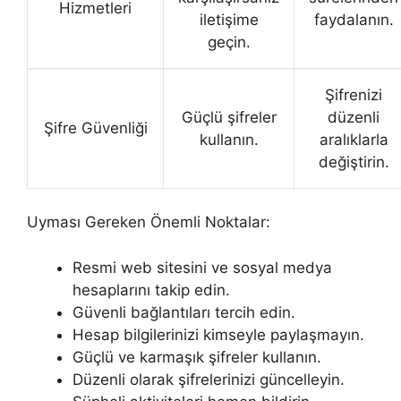
Hizmetleri
iletişime
faydalanın.
geçin.
Şifrenizi
Güçlü şifreler
düzenli
Şifre Güvenliği
kullanın.
aralıklarla
değiştirin.
Uyması Gereken Önemli Noktalar:
Resmi web sitesini ve sosyal medya
hesaplarını takip edin.
Güvenli bağlantıları tercih edin.
Hesap bilgilerinizi kimseyle paylaşmayın.
Güçlü ve karmaşık şifreler kullanın.
Düzenli olarak şifrelerinizi güncelleyin.