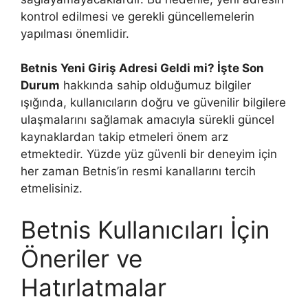
kontrol edilmesi ve gerekli güncellemelerin
yapılması önemlidir.
Betnis Yeni Giriş Adresi Geldi mi? İşte Son
Durum
hakkında sahip olduğumuz bilgiler
ışığında, kullanıcıların doğru ve güvenilir bilgilere
ulaşmalarını sağlamak amacıyla sürekli güncel
kaynaklardan takip etmeleri önem arz
etmektedir. Yüzde yüz güvenli bir deneyim için
her zaman Betnis’in resmi kanallarını tercih
etmelisiniz.
Betnis Kullanıcıları İçin
Öneriler ve
Hatırlatmalar