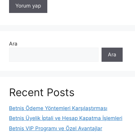
Ara
Ara
Recent Posts
Betnis Ödeme Yöntemleri Karşılaştırması
Betnis Üyelik İptali ve Hesap Kapatma İşlemleri
Betnis VIP Programı ve Özel Avantajlar