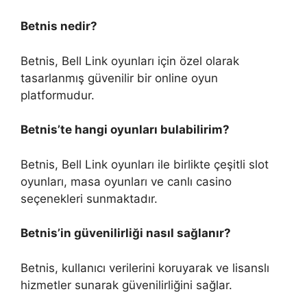
Betnis nedir?
Betnis, Bell Link oyunları için özel olarak
tasarlanmış güvenilir bir online oyun
platformudur.
Betnis’te hangi oyunları bulabilirim?
Betnis, Bell Link oyunları ile birlikte çeşitli slot
oyunları, masa oyunları ve canlı casino
seçenekleri sunmaktadır.
Betnis’in güvenilirliği nasıl sağlanır?
Betnis, kullanıcı verilerini koruyarak ve lisanslı
hizmetler sunarak güvenilirliğini sağlar.