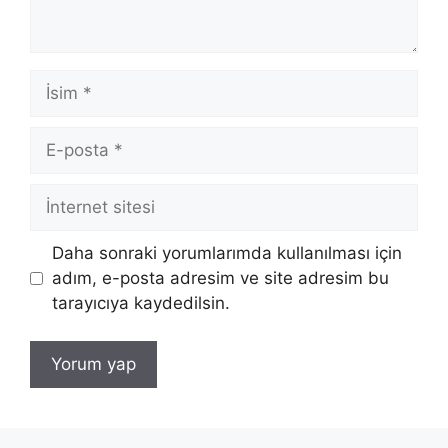
İsim
E-
posta
İnternet
sitesi
Daha sonraki yorumlarımda kullanılması için
adım, e-posta adresim ve site adresim bu
tarayıcıya kaydedilsin.