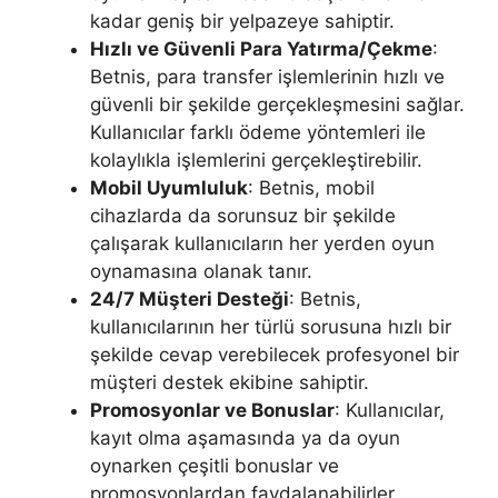
kadar geniş bir yelpazeye sahiptir.
Hızlı ve Güvenli Para Yatırma/Çekme
:
Betnis, para transfer işlemlerinin hızlı ve
güvenli bir şekilde gerçekleşmesini sağlar.
Kullanıcılar farklı ödeme yöntemleri ile
kolaylıkla işlemlerini gerçekleştirebilir.
Mobil Uyumluluk
: Betnis, mobil
cihazlarda da sorunsuz bir şekilde
çalışarak kullanıcıların her yerden oyun
oynamasına olanak tanır.
24/7 Müşteri Desteği
: Betnis,
kullanıcılarının her türlü sorusuna hızlı bir
şekilde cevap verebilecek profesyonel bir
müşteri destek ekibine sahiptir.
Promosyonlar ve Bonuslar
: Kullanıcılar,
kayıt olma aşamasında ya da oyun
oynarken çeşitli bonuslar ve
promosyonlardan faydalanabilirler.