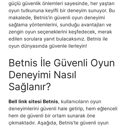
güçlü güvenlik önlemleri sayesinde, her yaştan
oyun tutkununa keyifli bir deneyim sunuyor. Bu
makalede, Betnis’in güvenli oyun deneyimi
sağlama yöntemlerini, sunduğu avantajları ve
zengin oyun seçeneklerini keşfedecek, merak
edilen sorulara yanıt bulacaksınız. Betnis ile
oyun dünyasında güvenle ilerleyin!
Betnis İle Güvenli Oyun
Deneyimi Nasıl
Sağlanır?
Bell link sitesi Betnis
, kullanıcıların oyun
deneyimlerini güvenli hale getirip, hem eğlenceli
hem de güvenli bir ortam sunarak öne
çıkmaktadır. Aşağıda, Betnis’te güvenli oyun