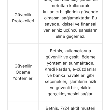
metotları kullanarak,
kullanıcı bilgilerinin güvende
Güvenlik
olmasını sağlamaktadır. Bu
Protokolleri
sayede, kişisel ve finansal
verileriniz üçüncü şahısların
eline geçemez.
Betnis, kullanıcılarına
güvenilir ve çeşitli ödeme
yöntemleri sunmaktadır.
Güvenilir
Kredi kartları, e-cüzdanlar
Ödeme
ve banka havaleleri gibi
Yöntemleri
seçenekler, işlemlerin hızlı
ve güvenli bir şekilde
gerçekleşmesini sağlar.
Betnis, 7/24 aktif müşteri