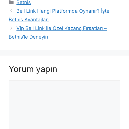
Kategoriler
Betnis
Bell Link Hangi Platformda Oynanır? İşte
Betnis Avantajları
Vip Bell Link ile Özel Kazanç Fırsatları –
Betnis’le Deneyin
Yorum yapın
Yorum