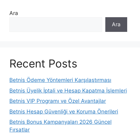
Ara
Ara
Recent Posts
Betnis Ödeme Yöntemleri Karşılaştırması
Betnis Üyelik İptali ve Hesap Kapatma İşlemleri
Betnis VIP Programı ve Özel Avantajlar
Betnis Hesap Güvenliği ve Koruma Önerileri
Betnis Bonus Kampanyaları 2026 Güncel
Fırsatlar