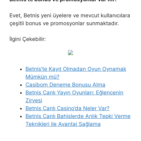
Evet, Betnis yeni üyelere ve mevcut kullanıcılara
çeşitli bonus ve promosyonlar sunmaktadır.
İlgini Çekebilir:
Betnis’te Kayıt Olmadan Oyun Oynamak
Mümkün mü?
Casibom Deneme Bonusu Alma
Betnis Canlı Yayın Oyunları: Eğlencenin
Zirvesi
Betnis Canlı Casino’da Neler Var?
Betnis Canlı Bahislerde Anlık Tepki Verme
Teknikleri ile Avantaj Sağlama