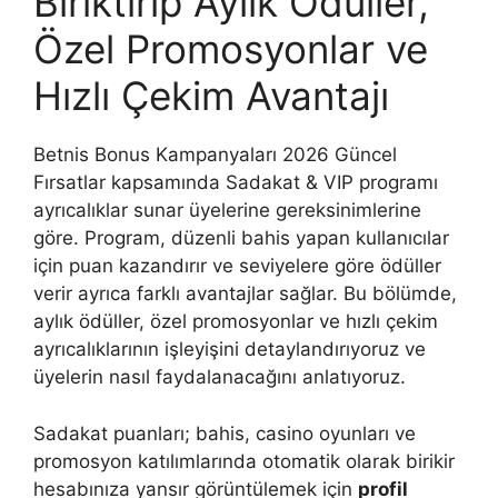
Biriktirip Aylık Ödüller,
Özel Promosyonlar ve
Hızlı Çekim Avantajı
Betnis Bonus Kampanyaları 2026 Güncel
Fırsatlar kapsamında Sadakat & VIP programı
ayrıcalıklar sunar üyelerine gereksinimlerine
göre. Program, düzenli bahis yapan kullanıcılar
için puan kazandırır ve seviyelere göre ödüller
verir ayrıca farklı avantajlar sağlar. Bu bölümde,
aylık ödüller, özel promosyonlar ve hızlı çekim
ayrıcalıklarının işleyişini detaylandırıyoruz ve
üyelerin nasıl faydalanacağını anlatıyoruz.
Sadakat puanları; bahis, casino oyunları ve
promosyon katılımlarında otomatik olarak birikir
hesabınıza yansır görüntülemek için
profil