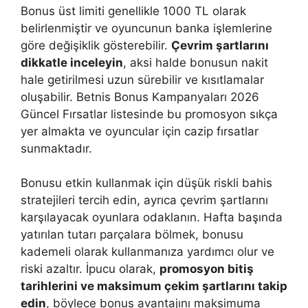
Bonus üst limiti genellikle 1000 TL olarak
belirlenmiştir ve oyuncunun banka işlemlerine
göre değişiklik gösterebilir.
Çevrim şartlarını
dikkatle inceleyin
, aksi halde bonusun nakit
hale getirilmesi uzun sürebilir ve kısıtlamalar
oluşabilir. Betnis Bonus Kampanyaları 2026
Güncel Fırsatlar listesinde bu promosyon sıkça
yer almakta ve oyuncular için cazip fırsatlar
sunmaktadır.
Bonusu etkin kullanmak için düşük riskli bahis
stratejileri tercih edin, ayrıca çevrim şartlarını
karşılayacak oyunlara odaklanın. Hafta başında
yatırılan tutarı parçalara bölmek, bonusu
kademeli olarak kullanmanıza yardımcı olur ve
riski azaltır. İpucu olarak,
promosyon bitiş
tarihlerini ve maksimum çekim şartlarını takip
edin
, böylece bonus avantajını maksimuma