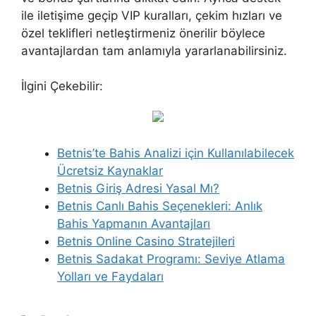
ile iletişime geçip VIP kuralları, çekim hızları ve
özel teklifleri netleştirmeniz önerilir böylece
avantajlardan tam anlamıyla yararlanabilirsiniz.
İlgini Çekebilir:
Betnis’te Bahis Analizi için Kullanılabilecek
Ücretsiz Kaynaklar
Betnis Giriş Adresi Yasal Mı?
Betnis Canlı Bahis Seçenekleri: Anlık
Bahis Yapmanın Avantajları
Betnis Online Casino Stratejileri
Betnis Sadakat Programı: Seviye Atlama
Yolları ve Faydaları