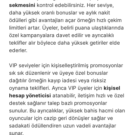
sekmesini
kontrol edebilirsiniz. Her seviye,
daha yüksek oranlı bonuslar ve aylık nakit
ödülleri gibi avantajları açar örneğin hızlı çekim
limitleri artar. Üyeler, belirli puana ulaştıklarında
özel kampanyalara davet edilir ve ayrıcalıklı
teklifler alır böylece daha yüksek getiriler elde
ederler.
VIP seviyeler için kişiselleştirilmiş promosyonlar
sık sık düzenlenir ve üyeye özel bonuslar
dağıtılır örneğin kayıp iadesi veya risksiz
oynama teklifleri. Ayrıca VIP üyeler için
kişisel
hesap yöneticisi
atanabilir, iletişim hızlı ve özel
destek sağlanır talep bazlı promosyonlar
sunulur. Bu ayrıcalıklar, yüksek bahis hacmi olan
oyuncular için cazip geri dönüşler sağlar ve
sadakati ödüllendiren uzun vadeli avantajlar
sunar.