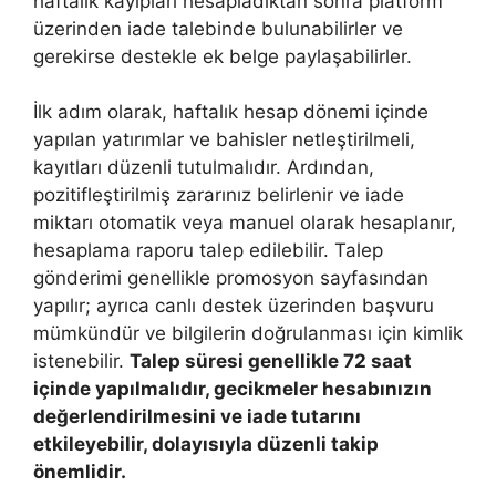
haftalık kayıpları hesapladıktan sonra platform
üzerinden iade talebinde bulunabilirler ve
gerekirse destekle ek belge paylaşabilirler.
İlk adım olarak, haftalık hesap dönemi içinde
yapılan yatırımlar ve bahisler netleştirilmeli,
kayıtları düzenli tutulmalıdır. Ardından,
pozitifleştirilmiş zararınız belirlenir ve iade
miktarı otomatik veya manuel olarak hesaplanır,
hesaplama raporu talep edilebilir. Talep
gönderimi genellikle promosyon sayfasından
yapılır; ayrıca canlı destek üzerinden başvuru
mümkündür ve bilgilerin doğrulanması için kimlik
istenebilir.
Talep süresi genellikle 72 saat
içinde yapılmalıdır, gecikmeler hesabınızın
değerlendirilmesini ve iade tutarını
etkileyebilir, dolayısıyla düzenli takip
önemlidir.