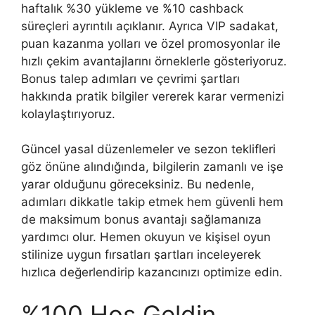
haftalık %30 yükleme ve %10 cashback
süreçleri ayrıntılı açıklanır. Ayrıca VIP sadakat,
puan kazanma yolları ve özel promosyonlar ile
hızlı çekim avantajlarını örneklerle gösteriyoruz.
Bonus talep adımları ve çevrimi şartları
hakkında pratik bilgiler vererek karar vermenizi
kolaylaştırıyoruz.
Güncel yasal düzenlemeler ve sezon teklifleri
göz önüne alındığında, bilgilerin zamanlı ve işe
yarar olduğunu göreceksiniz. Bu nedenle,
adımları dikkatle takip etmek hem güvenli hem
de maksimum bonus avantajı sağlamanıza
yardımcı olur. Hemen okuyun ve kişisel oyun
stilinize uygun fırsatları şartları inceleyerek
hızlıca değerlendirip kazancınızı optimize edin.
%100 Hoş Geldin