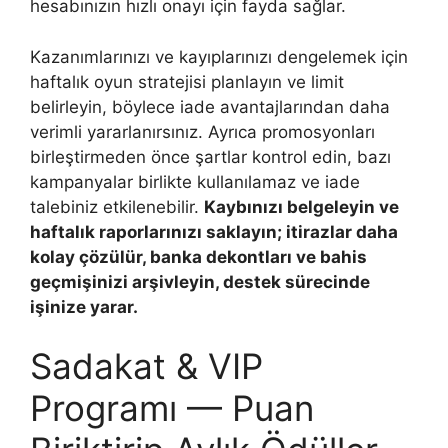
hesabınızın hızlı onayı için fayda sağlar.
Kazanımlarınızı ve kayıplarınızı dengelemek için
haftalık oyun stratejisi planlayın ve limit
belirleyin, böylece iade avantajlarından daha
verimli yararlanırsınız. Ayrıca promosyonları
birleştirmeden önce şartlar kontrol edin, bazı
kampanyalar birlikte kullanılamaz ve iade
talebiniz etkilenebilir.
Kaybınızı belgeleyin ve
haftalık raporlarınızı saklayın; itirazlar daha
kolay çözülür, banka dekontları ve bahis
geçmişinizi arşivleyin, destek sürecinde
işinize yarar.
Sadakat & VIP
Programı — Puan