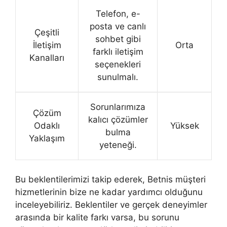
Telefon, e-
posta ve canlı
Çeşitli
sohbet gibi
İletişim
Orta
farklı iletişim
Kanalları
seçenekleri
sunulmalı.
Sorunlarımıza
Çözüm
kalıcı çözümler
Odaklı
Yüksek
bulma
Yaklaşım
yeteneği.
Bu beklentilerimizi takip ederek, Betnis müşteri
hizmetlerinin bize ne kadar yardımcı olduğunu
inceleyebiliriz. Beklentiler ve gerçek deneyimler
arasında bir kalite farkı varsa, bu sorunu