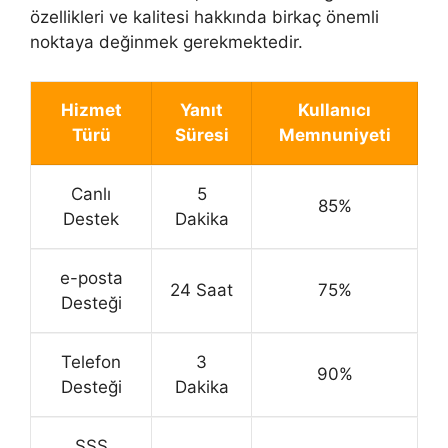
özellikleri ve kalitesi hakkında birkaç önemli
noktaya değinmek gerekmektedir.
Hizmet
Yanıt
Kullanıcı
Türü
Süresi
Memnuniyeti
Canlı
5
85%
Destek
Dakika
e-posta
24 Saat
75%
Desteği
Telefon
3
90%
Desteği
Dakika
SSS