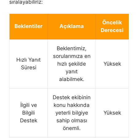
sıralayabiliriz:
Öncelik
Beklentiler
Açıklama
Derecesi
Beklentimiz,
sorularımıza en
Hızlı Yanıt
hızlı şekilde
Yüksek
Süresi
yanıt
alabilmek.
Destek ekibinin
İlgili ve
konu hakkında
Bilgili
yeterli bilgiye
Yüksek
Destek
sahip olması
önemli.