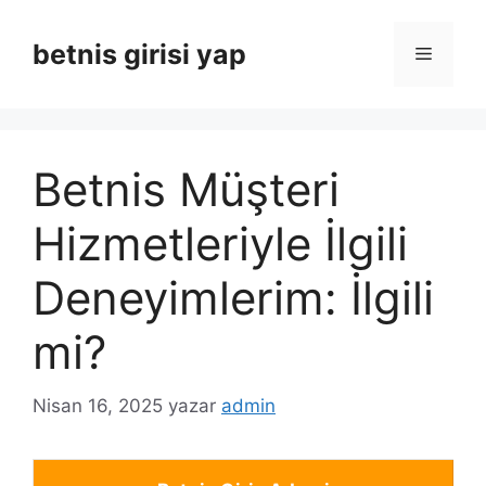
İçeriğe
atla
betnis girisi yap
Menü
Betnis Müşteri
Hizmetleriyle İlgili
Deneyimlerim: İlgili
mi?
Nisan 16, 2025
yazar
admin