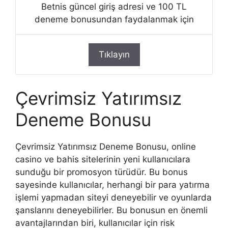
Betnis güncel giriş adresi ve 100 TL
deneme bonusundan faydalanmak için
Tıklayın
Çevrimsiz Yatırımsız
Deneme Bonusu
Çevrimsiz Yatırımsız Deneme Bonusu, online
casino ve bahis sitelerinin yeni kullanıcılara
sunduğu bir promosyon türüdür. Bu bonus
sayesinde kullanıcılar, herhangi bir para yatırma
işlemi yapmadan siteyi deneyebilir ve oyunlarda
şanslarını deneyebilirler. Bu bonusun en önemli
avantajlarından biri, kullanıcılar için risk