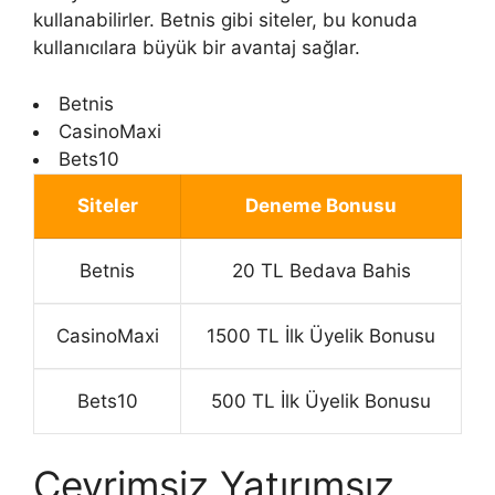
kullanabilirler. Betnis gibi siteler, bu konuda
kullanıcılara büyük bir avantaj sağlar.
Betnis
CasinoMaxi
Bets10
Siteler
Deneme Bonusu
Betnis
20 TL Bedava Bahis
CasinoMaxi
1500 TL İlk Üyelik Bonusu
Bets10
500 TL İlk Üyelik Bonusu
Çevrimsiz Yatırımsız