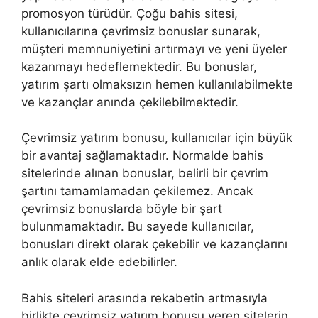
promosyon türüdür. Çoğu bahis sitesi,
kullanıcılarına çevrimsiz bonuslar sunarak,
müşteri memnuniyetini artırmayı ve yeni üyeler
kazanmayı hedeflemektedir. Bu bonuslar,
yatırım şartı olmaksızın hemen kullanılabilmekte
ve kazançlar anında çekilebilmektedir.
Çevrimsiz yatırım bonusu, kullanıcılar için büyük
bir avantaj sağlamaktadır. Normalde bahis
sitelerinde alınan bonuslar, belirli bir çevrim
şartını tamamlamadan çekilemez. Ancak
çevrimsiz bonuslarda böyle bir şart
bulunmamaktadır. Bu sayede kullanıcılar,
bonusları direkt olarak çekebilir ve kazançlarını
anlık olarak elde edebilirler.
Bahis siteleri arasında rekabetin artmasıyla
birlikte çevrimsiz yatırım bonusu veren sitelerin