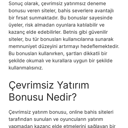
Sonuç olarak, çevrimsiz yatırımsız deneme
bonusu veren siteler, bahis severlere avantajlı
bir fırsat sunmaktadır. Bu bonuslar sayesinde
üyeler, risk almadan oyunlara katılabilir ve
kazanç elde edebilirler. Betnis gibi güvenilir
siteler, bu tür bonusları kullanıcılarına sunarak
memnuniyet düzeyini artırmayı hedeflemektedir.
Bu bonusları kullanırken, şartları dikkatli bir
şekilde okumalı ve kurallara uygun bir şekilde
kullanmalısınız.
Çevrimsiz Yatırım
Bonusu Nedir?
Çevrimsiz yatırım bonusu, online bahis siteleri
tarafından sunulan ve oyuncuların yatırım
yapmadan kazanç elde etmelerini sağlayan bir