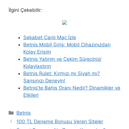
İlgini Çekebilir:
Sekabet Canlı Maç İzle
Betnis Mobil Giriş: Mobil Cihazınızdan
Kolay Erişim
Betnis Yatırım ve Çekim Sürecinizi
Kolaylaştırın
Betnis Rulet: Kırmızı mı Siyah mı?
Şansınızı Deneyin!
Betnis’te Bahis Oranı Nedir? Dinamikler ve
Etkileri
Kategoriler
Betnis
100 TL Deneme Bonusu Veren Siteler