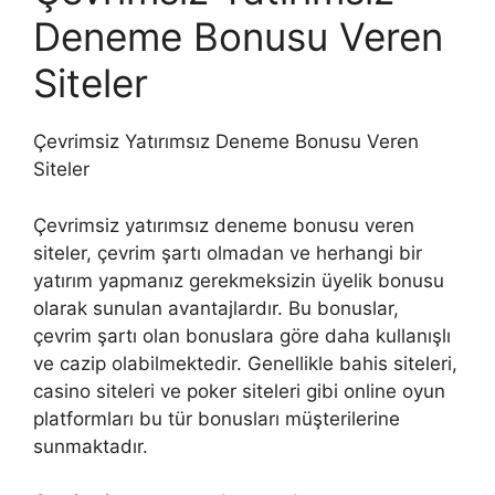
Deneme Bonusu Veren
Siteler
Çevrimsiz Yatırımsız Deneme Bonusu Veren
Siteler
Çevrimsiz yatırımsız deneme bonusu veren
siteler, çevrim şartı olmadan ve herhangi bir
yatırım yapmanız gerekmeksizin üyelik bonusu
olarak sunulan avantajlardır. Bu bonuslar,
çevrim şartı olan bonuslara göre daha kullanışlı
ve cazip olabilmektedir. Genellikle bahis siteleri,
casino siteleri ve poker siteleri gibi online oyun
platformları bu tür bonusları müşterilerine
sunmaktadır.