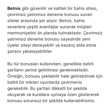
Betnis
gibi güvenilir ve kaliteli bir bahis sitesi,
çevrimsiz yatırımsız deneme bonusu sunan
siteler arasında yer alıyor. Betnis, bahis
severlere çeşitli avantajlar sunarak müşteri
memnuniyetini ön planda tutmaktadır. Çevrimsiz
yatırımsız deneme bonusu sayesinde yeni
üyeler siteyi deneyebilir ve kazanç elde etme
şansını yakalayabilirler.
Bu tür bonusları kullanırken, genellikle belirli
şartların yerine getirilmesi gerekmektedir.
Örneğin, bonusu çekilebilir hale getirebilmek için
belirli bir miktarı oyunlarda çevirmeniz
gerekebilir. Bu şartları dikkatli bir şekilde
okuyarak ve kurallara uymaya özen göstererek
bonusu sorunsuz bir şekilde kullanabilirsiniz.