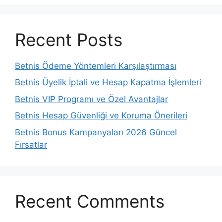
Recent Posts
Betnis Ödeme Yöntemleri Karşılaştırması
Betnis Üyelik İptali ve Hesap Kapatma İşlemleri
Betnis VIP Programı ve Özel Avantajlar
Betnis Hesap Güvenliği ve Koruma Önerileri
Betnis Bonus Kampanyaları 2026 Güncel
Fırsatlar
Recent Comments