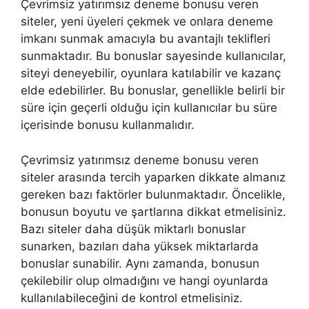
Çevrimsiz yatırımsız deneme bonusu veren
siteler, yeni üyeleri çekmek ve onlara deneme
imkanı sunmak amacıyla bu avantajlı teklifleri
sunmaktadır. Bu bonuslar sayesinde kullanıcılar,
siteyi deneyebilir, oyunlara katılabilir ve kazanç
elde edebilirler. Bu bonuslar, genellikle belirli bir
süre için geçerli olduğu için kullanıcılar bu süre
içerisinde bonusu kullanmalıdır.
Çevrimsiz yatırımsız deneme bonusu veren
siteler arasında tercih yaparken dikkate almanız
gereken bazı faktörler bulunmaktadır. Öncelikle,
bonusun boyutu ve şartlarına dikkat etmelisiniz.
Bazı siteler daha düşük miktarlı bonuslar
sunarken, bazıları daha yüksek miktarlarda
bonuslar sunabilir. Aynı zamanda, bonusun
çekilebilir olup olmadığını ve hangi oyunlarda
kullanılabileceğini de kontrol etmelisiniz.