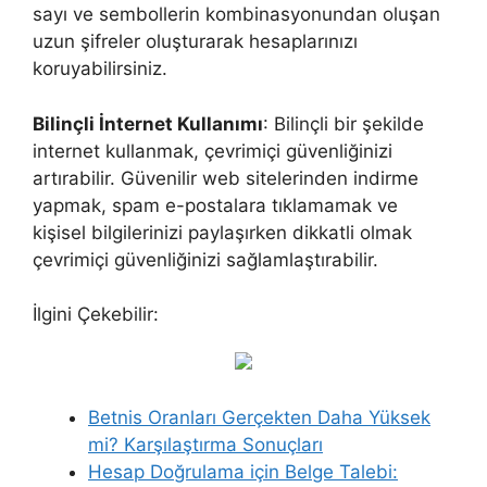
sayı ve sembollerin kombinasyonundan oluşan
uzun şifreler oluşturarak hesaplarınızı
koruyabilirsiniz.
Bilinçli İnternet Kullanımı
: Bilinçli bir şekilde
internet kullanmak, çevrimiçi güvenliğinizi
artırabilir. Güvenilir web sitelerinden indirme
yapmak, spam e-postalara tıklamamak ve
kişisel bilgilerinizi paylaşırken dikkatli olmak
çevrimiçi güvenliğinizi sağlamlaştırabilir.
İlgini Çekebilir:
Betnis Oranları Gerçekten Daha Yüksek
mi? Karşılaştırma Sonuçları
Hesap Doğrulama için Belge Talebi: