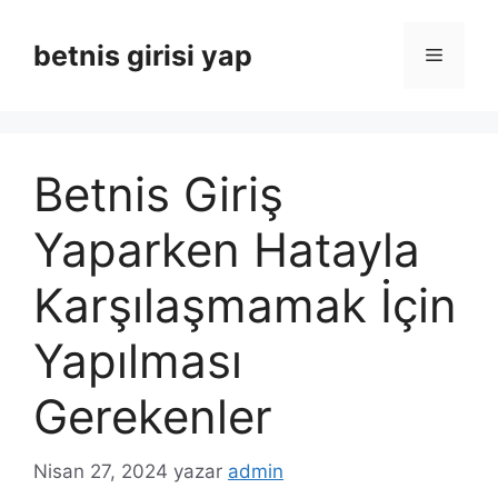
İçeriğe
atla
betnis girisi yap
Menü
Betnis Giriş
Yaparken Hatayla
Karşılaşmamak İçin
Yapılması
Gerekenler
Nisan 27, 2024
yazar
admin