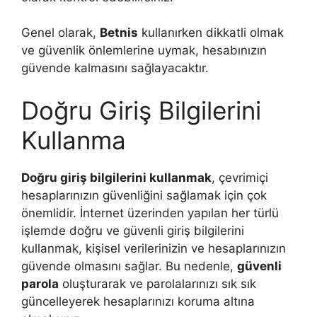
Genel olarak,
Betnis
kullanırken dikkatli olmak
ve güvenlik önlemlerine uymak, hesabınızın
güvende kalmasını sağlayacaktır.
Doğru Giriş Bilgilerini
Kullanma
Doğru giriş bilgilerini kullanmak
, çevrimiçi
hesaplarınızın güvenliğini sağlamak için çok
önemlidir. İnternet üzerinden yapılan her türlü
işlemde doğru ve güvenli giriş bilgilerini
kullanmak, kişisel verilerinizin ve hesaplarınızın
güvende olmasını sağlar. Bu nedenle,
güvenli
parola
oluşturarak ve parolalarınızı sık sık
güncelleyerek hesaplarınızı koruma altına