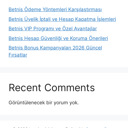
Betnis Ödeme Yöntemleri Karşılaştırması
Betnis Üyelik İptali ve Hesap Kapatma İşlemleri
Betnis VIP Programı ve Özel Avantajlar
Betnis Hesap Güvenliği ve Koruma Önerileri
Betnis Bonus Kampanyaları 2026 Güncel
Fırsatlar
Recent Comments
Görüntülenecek bir yorum yok.