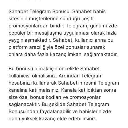
Sahabet Telegram Bonusu, Sahabet bahis
sitesinin müşterilerine sunduğu çeşitli
promosyonlardan biridir. Telegram, günümüzde
popüler bir mesajlaşma uygulaması olarak hızla
yaygınlaşmaktadır. Sahabet, kullanıcılarına bu
platform aracılığıyla özel bonuslar sunarak
onlara daha fazla kazanç imkanı sağlamaktadır.
Bu bonusu almak için öncelikle Sahabet
kullanıcısı olmalısınız. Ardından Telegram
hesabınızı kullanarak Sahabet’in resmi Telegram
kanalına katılmalısınız. Kanala katıldıktan sonra
size özel bonus kodları ve promosyonlar
sağlanacaktır. Bu şekilde Sahabet Telegram
Bonusu’ndan faydalanabilir ve bahislerinizde
daha yüksek kazanç elde edebilirsiniz.