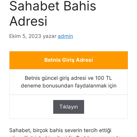
Sahabet Bahis
Adresi
Ekim 5, 2023
yazar
admin
Betnis Giriş Adresi
Betnis güncel giriş adresi ve 100 TL
deneme bonusundan faydalanmak için
Tıklayın
Sahabet, birçok bahis severin tercih ettiği