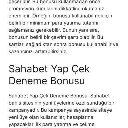
geçerlidir. Bu bonusu kullanmadan önce
promosyon kurallarını dikkatlice okumanız
önemlidir. Örneğin, bonusu kullanabilmek için
belirli bir minimum para yatırma tutarını
sağlamanız gerekebilir. Bunun yanı sıra,
bonusun belirli bir çevrim şartı olabilir. Bu
şartları sağladıktan sonra bonusu kullanabilir ve
kazancınızı artırabilirsiniz.
Sahabet Yap Çek
Deneme Bonusu
Sahabet Yap Çek Deneme Bonusu, Sahabet
bahis sitesinin yeni üyelerine özel sunduğu bir
kampanyadır. Bu kampanya sayesinde siteye
yeni üye olan kullanıcılar, hesaplarına
yapacakları ilk para yatırma ve çekme