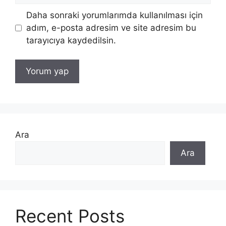
Daha sonraki yorumlarımda kullanılması için
adım, e-posta adresim ve site adresim bu
tarayıcıya kaydedilsin.
Ara
Ara
Recent Posts