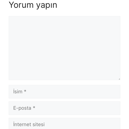
Yorum yapın
Yorum
İsim
E-
posta
İnternet
sitesi