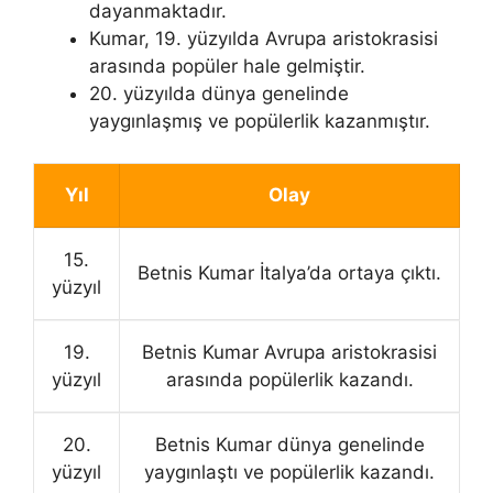
dayanmaktadır.
Kumar, 19. yüzyılda Avrupa aristokrasisi
arasında popüler hale gelmiştir.
20. yüzyılda dünya genelinde
yaygınlaşmış ve popülerlik kazanmıştır.
Yıl
Olay
15.
Betnis Kumar İtalya’da ortaya çıktı.
yüzyıl
19.
Betnis Kumar Avrupa aristokrasisi
yüzyıl
arasında popülerlik kazandı.
20.
Betnis Kumar dünya genelinde
yüzyıl
yaygınlaştı ve popülerlik kazandı.