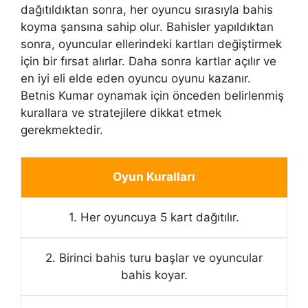
dağıtıldıktan sonra, her oyuncu sırasıyla bahis
koyma şansına sahip olur. Bahisler yapıldıktan
sonra, oyuncular ellerindeki kartları değiştirmek
için bir fırsat alırlar. Daha sonra kartlar açılır ve
en iyi eli elde eden oyuncu oyunu kazanır.
Betnis Kumar oynamak için önceden belirlenmiş
kurallara ve stratejilere dikkat etmek
gerekmektedir.
Oyun Kuralları
1. Her oyuncuya 5 kart dağıtılır.
2. Birinci bahis turu başlar ve oyuncular
bahis koyar.