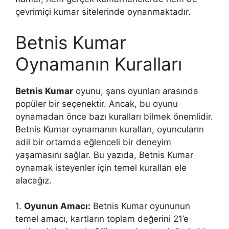
çevrimiçi kumar sitelerinde oynanmaktadır.
Betnis Kumar
Oynamanın Kuralları
Betnis Kumar
oyunu, şans oyunları arasında
popüler bir seçenektir. Ancak, bu oyunu
oynamadan önce bazı kuralları bilmek önemlidir.
Betnis Kumar oynamanın kuralları, oyuncuların
adil bir ortamda eğlenceli bir deneyim
yaşamasını sağlar. Bu yazıda, Betnis Kumar
oynamak isteyenler için temel kuralları ele
alacağız.
1.
Oyunun Amacı:
Betnis Kumar oyununun
temel amacı, kartların toplam değerini 21’e