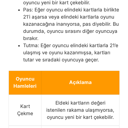
oyuncu yeni bir kart çekebilir.
Pas: Eğer oyuncu elindeki kartlarla birlikte
21’i aşarsa veya elindeki kartlarla oyunu
kazanacağına inanıyorsa, pas diyebilir. Bu
durumda, oyuncu sırasını diğer oyuncuya
bırakır.
Tutma: Eğer oyuncu elindeki kartlarla 21’e
ulaşmış ve oyunu kazanmışsa, kartları
tutar ve sıradaki oyuncuya geçer.
Oyuncu
Açıklama
Hamleleri
Eldeki kartların değeri
Kart
istenilen rakama ulaşmıyorsa,
Çekme
oyuncu yeni bir kart çekebilir.