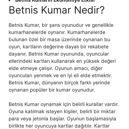
Betnis Kumar Nedir?
Betnis Kumar, bir şans oyunudur ve genellikle
kumarhanelerde oynanır. Kumarhanelerde
bulunan özel bir masa üzerinde oynanan bu
oyun, kartların değerine dayalı bir rekabete
dayanır. Betnis Kumar oyununda, oyuncular
ellerindeki kartları kullanarak en yüksek değeri
elde etmeye çalışır. Oyunun amacı, diğer
oyuncuları yenmek ve en iyi eli elde etmektir.
Betnis Kumar, dünyanın birçok farklı yerinde
oynanan popüler bir kumar oyunudur.
Betnis Kumar oynamak için belirli kurallar vardır.
Oyuna katılmak isteyen kişiler, belirli bir miktar
para veya jetonla başlar. Oyunun başlamasıyla
birlikte her oyuncuya kartlar dağıtılır. Kartlar