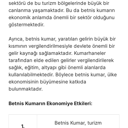
sektörü de bu turizm bölgelerinde büyük bir
canlanma yaşamaktadır. Bu da betnis kumarın
ekonomik anlamda önemli bir sektör olduğunu
göstermektedir.
Ayrıca, betnis kumar, yaratılan gelirin büyük bir
kısmının vergilendirilmesiyle devlete önemli bir
gelir kaynağı sağlamaktadır. Kumarhaneler
tarafından elde edilen gelirler vergilendirilerek
sağlık, eğitim, altyapı gibi önemli alanlarda
kullanılabilmektedir. Böylece betnis kumar, ülke
ekonomisinin büyümesine katkıda
bulunmaktadır.
Betnis Kumarın Ekonomiye Etkileri:
Betnis Kumar, turizm
1.