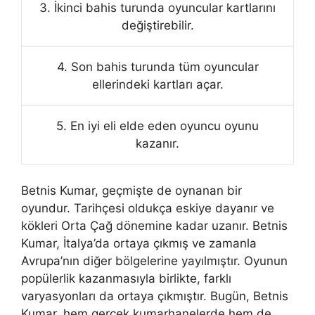
3. İkinci bahis turunda oyuncular kartlarını
değiştirebilir.
4. Son bahis turunda tüm oyuncular
ellerindeki kartları açar.
5. En iyi eli elde eden oyuncu oyunu
kazanır.
Betnis Kumar, geçmişte de oynanan bir
oyundur. Tarihçesi oldukça eskiye dayanır ve
kökleri Orta Çağ dönemine kadar uzanır. Betnis
Kumar, İtalya’da ortaya çıkmış ve zamanla
Avrupa’nın diğer bölgelerine yayılmıştır. Oyunun
popülerlik kazanmasıyla birlikte, farklı
varyasyonları da ortaya çıkmıştır. Bugün, Betnis
Kumar, hem gerçek kumarhanelerde hem de