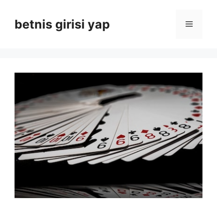
İçeriğe
atla
betnis girisi yap
Menü