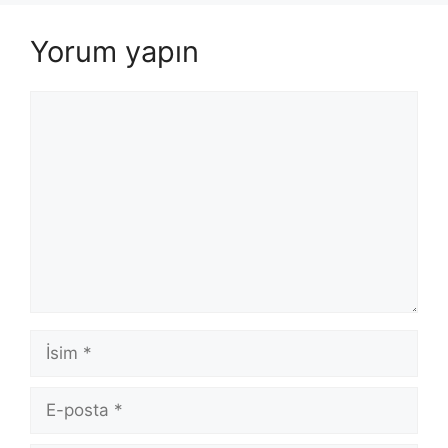
Yorum yapın
Yorum
İsim
E-
posta