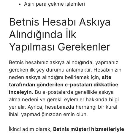
Aşırı para çekme işlemleri
Betnis Hesabı Askıya
Alındığında İlk
Yapılması Gerekenler
Betnis hesabınız askıya alındığında, yapmanız
gereken ilk şey durumu anlamaktır. Hesabınızın
neden askıya alındığını belirlemek için,
site
tarafından gönderilen e-postaları dikkatlice
inceleyin
. Bu e-postalarda genellikle askıya
alma nedeni ve gerekli eylemler hakkında bilgi
yer alır. Ayrıca, hesabınızda herhangi bir kural
ihlali yapmadığınızdan emin olun.
İkinci adım olarak,
Betnis müşteri hizmetleriyle