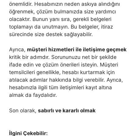
önemlidir. Hesabınızın neden askıya alındığını
öğrenmek, çözüm bulmanızda size yardımcı
olacaktır. Bunun yanı sıra, gerekli belgeleri
toplamayı da unutmayın. Bu belgeler, itiraz
sürecinde size destek sağlayabilir.
Ayrıca,
müşteri hizmetleri ile iletişime geçmek
kritik bir adımdır. Sorununuzu net bir şekilde
ifade edin ve çözüm önerileri isteyin. Müşteri
temsilcileri genellikle, hesabı kurtarmak için
atılacak adımlar hakkında bilgi verebilir. Ayrıca,
hesabınızla ilgili tüm iletişimleri kayıt altına
almak da faydalıdır.
Son olarak,
sabırlı ve kararlı olmak
İlgini Çekebilir: