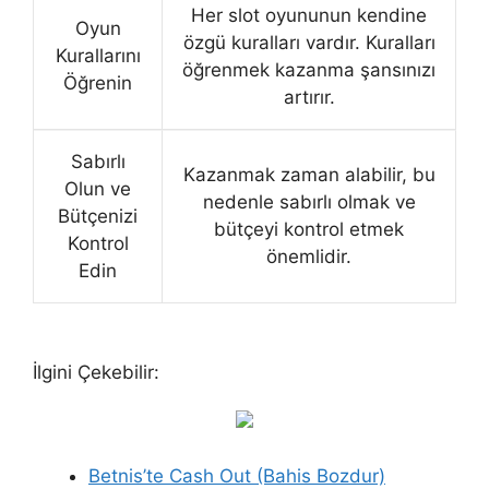
Her slot oyununun kendine
Oyun
özgü kuralları vardır. Kuralları
Kurallarını
öğrenmek kazanma şansınızı
Öğrenin
artırır.
Sabırlı
Kazanmak zaman alabilir, bu
Olun ve
nedenle sabırlı olmak ve
Bütçenizi
bütçeyi kontrol etmek
Kontrol
önemlidir.
Edin
İlgini Çekebilir:
Betnis’te Cash Out (Bahis Bozdur)