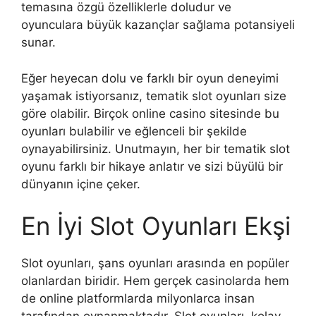
temasına özgü özelliklerle doludur ve
oyunculara büyük kazançlar sağlama potansiyeli
sunar.
Eğer heyecan dolu ve farklı bir oyun deneyimi
yaşamak istiyorsanız, tematik slot oyunları size
göre olabilir. Birçok online casino sitesinde bu
oyunları bulabilir ve eğlenceli bir şekilde
oynayabilirsiniz. Unutmayın, her bir tematik slot
oyunu farklı bir hikaye anlatır ve sizi büyülü bir
dünyanın içine çeker.
En İyi Slot Oyunları Ekşi
Slot oyunları, şans oyunları arasında en popüler
olanlardan biridir. Hem gerçek casinolarda hem
de online platformlarda milyonlarca insan