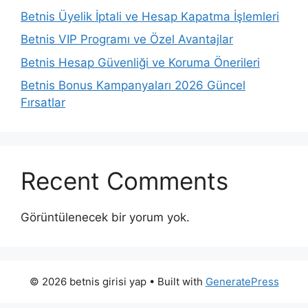
Betnis Üyelik İptali ve Hesap Kapatma İşlemleri
Betnis VIP Programı ve Özel Avantajlar
Betnis Hesap Güvenliği ve Koruma Önerileri
Betnis Bonus Kampanyaları 2026 Güncel
Fırsatlar
Recent Comments
Görüntülenecek bir yorum yok.
© 2026 betnis girisi yap
• Built with
GeneratePress