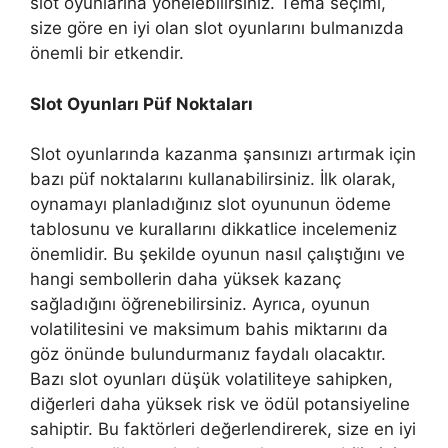
slot oyunlarına yönelebilirsiniz. Tema seçimi,
size göre en iyi olan slot oyunlarını bulmanızda
önemli bir etkendir.
Slot Oyunları Püf Noktaları
Slot oyunlarında kazanma şansınızı artırmak için
bazı püf noktalarını kullanabilirsiniz. İlk olarak,
oynamayı planladığınız slot oyununun ödeme
tablosunu ve kurallarını dikkatlice incelemeniz
önemlidir. Bu şekilde oyunun nasıl çalıştığını ve
hangi sembollerin daha yüksek kazanç
sağladığını öğrenebilirsiniz. Ayrıca, oyunun
volatilitesini ve maksimum bahis miktarını da
göz önünde bulundurmanız faydalı olacaktır.
Bazı slot oyunları düşük volatiliteye sahipken,
diğerleri daha yüksek risk ve ödül potansiyeline
sahiptir. Bu faktörleri değerlendirerek, size en iyi