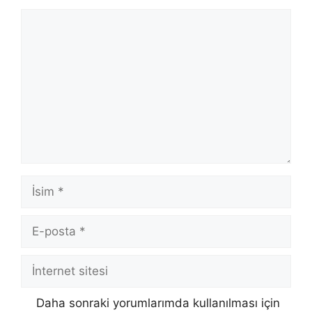
Yorum
İsim
E-
posta
İnternet
sitesi
Daha sonraki yorumlarımda kullanılması için