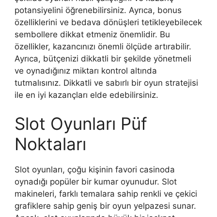
potansiyelini öğrenebilirsiniz. Ayrıca, bonus
özelliklerini ve bedava dönüşleri tetikleyebilecek
sembollere dikkat etmeniz önemlidir. Bu
özellikler, kazancınızı önemli ölçüde artırabilir.
Ayrıca, bütçenizi dikkatli bir şekilde yönetmeli
ve oynadığınız miktarı kontrol altında
tutmalısınız. Dikkatli ve sabırlı bir oyun stratejisi
ile en iyi kazançları elde edebilirsiniz.
Slot Oyunları Püf
Noktaları
Slot oyunları, çoğu kişinin favori casinoda
oynadığı popüler bir kumar oyunudur. Slot
makineleri, farklı temalara sahip renkli ve çekici
grafiklere sahip geniş bir oyun yelpazesi sunar.