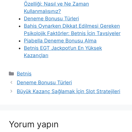
Özelliği: Nasıl ve Ne Zaman
Kullanmalısınız?
Deneme Bonusu Türleri
Bahis Oynarken Dikkat Edilmesi Gereken
Psikolojik Faktörler: Betnis İçin Tavsiyeler
Piabella Deneme Bonusu Alma
Betnis EGT Jackpot’un En Yüksek
Kazançları
Kategoriler
Betnis
Deneme Bonusu Türleri
Büyük Kazanç Sağlamak İçin Slot Stratejileri
Yorum yapın