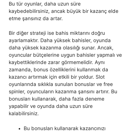
Bu tür oyunlar, daha uzun süre
kaybedebilirsiniz, ancak büyük bir kazanç elde
etme şansınız da artar.
Bir diğer strateji ise bahis miktarını doğru
ayarlamaktır. Daha yüksek bahisler, oyunda
daha yüksek kazanma olasılığı sunar. Ancak,
oyuncular bütçelerine uygun bahisler yapmalı ve
kaybettiklerinde zarar görmemelidir. Aynı
zamanda, bonus özelliklerini kullanmak da
kazancı artırmak için etkili bir yoldur. Slot
oyunlarında sıklıkla sunulan bonuslar ve free
spinler, oyuncuların kazanma şansını artırır. Bu
bonusları kullanarak, daha fazla deneme
yapabilir ve oyunda daha uzun süre
kalabilirsiniz.
Bu bonusları kullanarak kazancınızı