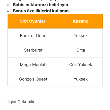
Bahis miktarınızı belirleyin.
Bonus özelliklerini kullanın.
Slot Oyunları
Kazanç
Book of Dead
Yüksek
Starburst
Orta
Mega Moolah
Çok Yüksek
Gonzo’s Quest
Yüksek
İlgini Çekebilir: