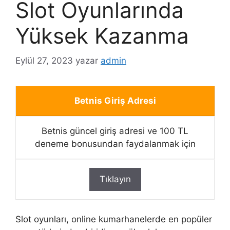
Slot Oyunlarında
Yüksek Kazanma
Eylül 27, 2023
yazar
admin
Betnis Giriş Adresi
Betnis güncel giriş adresi ve 100 TL
deneme bonusundan faydalanmak için
Tıklayın
Slot oyunları, online kumarhanelerde en popüler