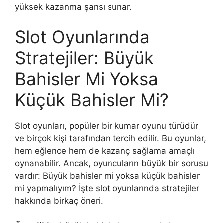
yüksek kazanma şansı sunar.
Slot Oyunlarında
Stratejiler: Büyük
Bahisler Mi Yoksa
Küçük Bahisler Mi?
Slot oyunları, popüler bir kumar oyunu türüdür
ve birçok kişi tarafından tercih edilir. Bu oyunlar,
hem eğlence hem de kazanç sağlama amaçlı
oynanabilir. Ancak, oyuncuların büyük bir sorusu
vardır: Büyük bahisler mi yoksa küçük bahisler
mi yapmalıyım? İşte slot oyunlarında stratejiler
hakkında birkaç öneri.