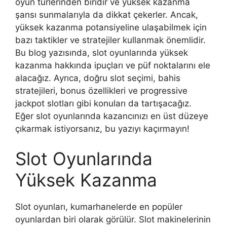
oyun türlerinden biridir ve yüksek kazanma
şansı sunmalarıyla da dikkat çekerler. Ancak,
yüksek kazanma potansiyeline ulaşabilmek için
bazı taktikler ve stratejiler kullanmak önemlidir.
Bu blog yazısında, slot oyunlarında yüksek
kazanma hakkında ipuçları ve püf noktalarını ele
alacağız. Ayrıca, doğru slot seçimi, bahis
stratejileri, bonus özellikleri ve progressive
jackpot slotları gibi konuları da tartışacağız.
Eğer slot oyunlarında kazancınızı en üst düzeye
çıkarmak istiyorsanız, bu yazıyı kaçırmayın!
Slot Oyunlarında
Yüksek Kazanma
Slot oyunları, kumarhanelerde en popüler
oyunlardan biri olarak görülür. Slot makinelerinin