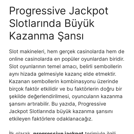
Progressive Jackpot
Slotlarında Büyük
Kazanma Şansı
Slot makineleri, hem gerçek casinolarda hem de
online casinolarda en popüler oyunlardan biridir.
Slot oyunlarının temel amacı, belirli sembollerin
aynı hizada gelmesiyle kazanç elde etmektir.
Kazanan sembollerin kombinasyonu üzerinde
birçok faktör etkilidir ve bu faktörlerin doğru bir
şekilde değerlendirilmesi, oyuncuların kazanma
şansını artırabilir. Bu yazıda, Progressive
Jackpot Slotlarında büyük kazanma şansını
etkileyen faktörlere odaklanacağız.
İlk olarak,
progressive jackpot
terimiyle ilgili