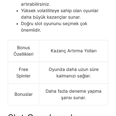
artırabilirsiniz.
Yüksek volatiliteye sahip olan oyunlar
daha büyük kazançlar sunar.
Doğru slot oyununu seçmek çok
önemlidir.
Bonus
Kazanç Artırma Yolları
Özellikleri
Free
Oyunda daha uzun süre
Spinler
kalmanızı sağlar.
Daha fazla deneme yapma
Bonuslar
şansı sunar.