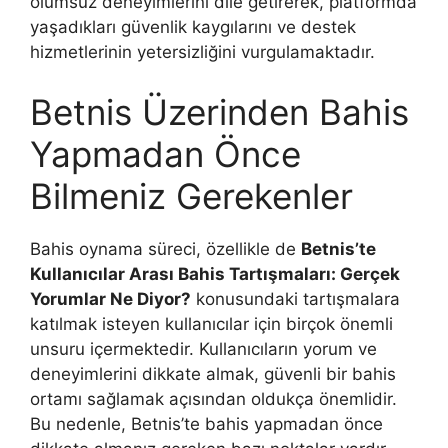
olumsuz deneyimlerini dile getirerek, platformda
yaşadıkları güvenlik kaygılarını ve destek
hizmetlerinin yetersizliğini vurgulamaktadır.
Betnis Üzerinden Bahis
Yapmadan Önce
Bilmeniz Gerekenler
Bahis oynama süreci, özellikle de
Betnis’te
Kullanıcılar Arası Bahis Tartışmaları: Gerçek
Yorumlar Ne Diyor?
konusundaki tartışmalara
katılmak isteyen kullanıcılar için birçok önemli
unsuru içermektedir. Kullanıcıların yorum ve
deneyimlerini dikkate almak, güvenli bir bahis
ortamı sağlamak açısından oldukça önemlidir.
Bu nedenle, Betnis’te bahis yapmadan önce