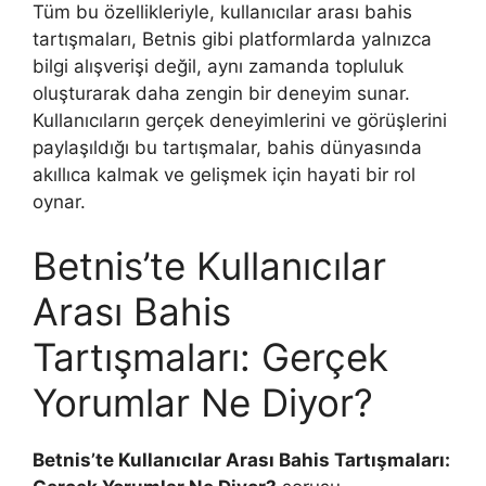
Tüm bu özellikleriyle, kullanıcılar arası bahis
tartışmaları, Betnis gibi platformlarda yalnızca
bilgi alışverişi değil, aynı zamanda topluluk
oluşturarak daha zengin bir deneyim sunar.
Kullanıcıların gerçek deneyimlerini ve görüşlerini
paylaşıldığı bu tartışmalar, bahis dünyasında
akıllıca kalmak ve gelişmek için hayati bir rol
oynar.
Betnis’te Kullanıcılar
Arası Bahis
Tartışmaları: Gerçek
Yorumlar Ne Diyor?
Betnis’te Kullanıcılar Arası Bahis Tartışmaları: