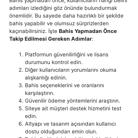
Bahis yapmadan önce, kullanıcıların hangi belirli
adımları izlediğini göz önünde bulundurmak
önemlidir. Bu sayede daha hazırlıklı bir şekilde
bahis yapabilir ve olumsuz sürprizlerden
kaçınabilirsiniz. İşte
Bahis Yapmadan Önce
Takip Edilmesi Gereken Adımlar
:
Platformun güvenilirliğini ve lisans
durumunu kontrol edin.
Diğer kullanıcıların yorumlarını okuma
alışkanlığı edinin.
Bahis seçeneklerini ve oranlarını
karşılaştırın.
Güvenilir ödeme yöntemlerini araştırın.
Siteye ait müşteri destek hizmetini test
edin.
Altyapı ve tasarım açısından kullanıcı
dostu olduğundan emin olun.