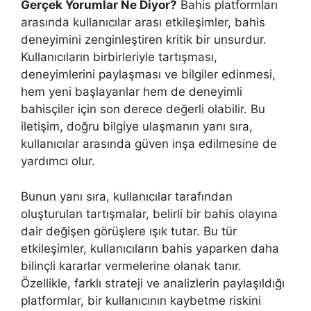
Gerçek Yorumlar Ne Diyor?
Bahis platformları
arasında kullanıcılar arası etkileşimler, bahis
deneyimini zenginleştiren kritik bir unsurdur.
Kullanıcıların birbirleriyle tartışması,
deneyimlerini paylaşması ve bilgiler edinmesi,
hem yeni başlayanlar hem de deneyimli
bahisçiler için son derece değerli olabilir. Bu
iletişim, doğru bilgiye ulaşmanın yanı sıra,
kullanıcılar arasında güven inşa edilmesine de
yardımcı olur.
Bunun yanı sıra, kullanıcılar tarafından
oluşturulan tartışmalar, belirli bir bahis olayına
dair değişen görüşlere ışık tutar. Bu tür
etkileşimler, kullanıcıların bahis yaparken daha
bilinçli kararlar vermelerine olanak tanır.
Özellikle, farklı strateji ve analizlerin paylaşıldığı
platformlar, bir kullanıcının kaybetme riskini