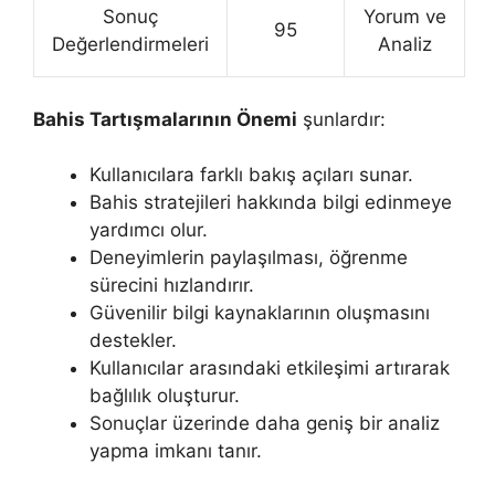
Sonuç
Yorum ve
95
Değerlendirmeleri
Analiz
Bahis Tartışmalarının Önemi
şunlardır:
Kullanıcılara farklı bakış açıları sunar.
Bahis stratejileri hakkında bilgi edinmeye
yardımcı olur.
Deneyimlerin paylaşılması, öğrenme
sürecini hızlandırır.
Güvenilir bilgi kaynaklarının oluşmasını
destekler.
Kullanıcılar arasındaki etkileşimi artırarak
bağlılık oluşturur.
Sonuçlar üzerinde daha geniş bir analiz
yapma imkanı tanır.