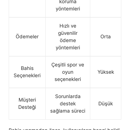
koruma
yöntemleri
Hızlı ve
güvenilir
Ödemeler
Orta
ödeme
yöntemleri
Çeşitli spor ve
Bahis
oyun
Yüksek
Seçenekleri
seçenekleri
Sorunlarda
Müşteri
destek
Düşük
Desteği
sağlama süreci