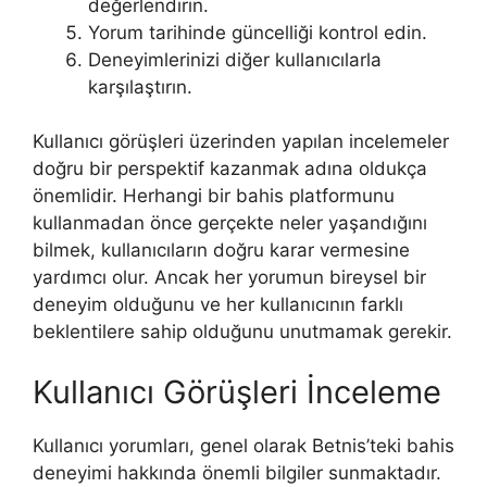
değerlendirin.
Yorum tarihinde güncelliği kontrol edin.
Deneyimlerinizi diğer kullanıcılarla
karşılaştırın.
Kullanıcı görüşleri üzerinden yapılan incelemeler
doğru bir perspektif kazanmak adına oldukça
önemlidir. Herhangi bir bahis platformunu
kullanmadan önce gerçekte neler yaşandığını
bilmek, kullanıcıların doğru karar vermesine
yardımcı olur. Ancak her yorumun bireysel bir
deneyim olduğunu ve her kullanıcının farklı
beklentilere sahip olduğunu unutmamak gerekir.
Kullanıcı Görüşleri İnceleme
Kullanıcı yorumları, genel olarak Betnis’teki bahis
deneyimi hakkında önemli bilgiler sunmaktadır.