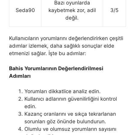
Bazı oyunlarda
Seda90
kaybetmek zor, adil
3/5
değil.
Kullanıcıların yorumlarını değerlendirirken çeşitli
adımlar izlemek, daha sağlıklı sonuçlar elde
etmenizi sağlar. İşte bu adımlar:
Bahis Yorumlarının Değerlendirilmesi
Adımları
Yorumları dikkatlice analiz edin.
Kullanıcı adlarının güvenilirliğini kontrol
edin.
Kazanç oranlarını ve sıkça tekrarlanan
sorunları göz önünde bulundurun.
Olumlu ve olumsuz yorumların sayısını