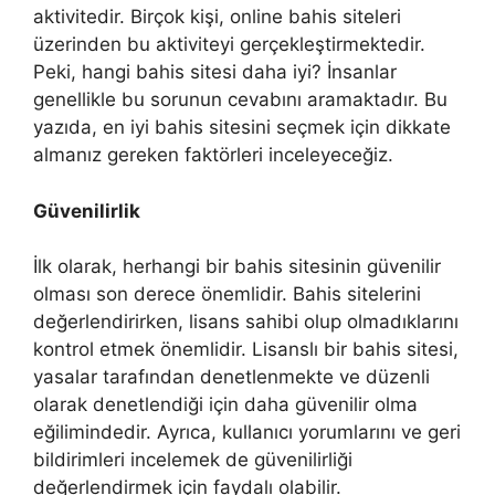
aktivitedir. Birçok kişi, online bahis siteleri
üzerinden bu aktiviteyi gerçekleştirmektedir.
Peki, hangi bahis sitesi daha iyi? İnsanlar
genellikle bu sorunun cevabını aramaktadır. Bu
yazıda, en iyi bahis sitesini seçmek için dikkate
almanız gereken faktörleri inceleyeceğiz.
Güvenilirlik
İlk olarak, herhangi bir bahis sitesinin güvenilir
olması son derece önemlidir. Bahis sitelerini
değerlendirirken, lisans sahibi olup olmadıklarını
kontrol etmek önemlidir. Lisanslı bir bahis sitesi,
yasalar tarafından denetlenmekte ve düzenli
olarak denetlendiği için daha güvenilir olma
eğilimindedir. Ayrıca, kullanıcı yorumlarını ve geri
bildirimleri incelemek de güvenilirliği
değerlendirmek için faydalı olabilir.