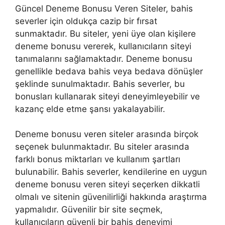
Güncel Deneme Bonusu Veren Siteler, bahis
severler için oldukça cazip bir fırsat
sunmaktadır. Bu siteler, yeni üye olan kişilere
deneme bonusu vererek, kullanıcıların siteyi
tanımalarını sağlamaktadır. Deneme bonusu
genellikle bedava bahis veya bedava dönüşler
şeklinde sunulmaktadır. Bahis severler, bu
bonusları kullanarak siteyi deneyimleyebilir ve
kazanç elde etme şansı yakalayabilir.
Deneme bonusu veren siteler arasında birçok
seçenek bulunmaktadır. Bu siteler arasında
farklı bonus miktarları ve kullanım şartları
bulunabilir. Bahis severler, kendilerine en uygun
deneme bonusu veren siteyi seçerken dikkatli
olmalı ve sitenin güvenilirliği hakkında araştırma
yapmalıdır. Güvenilir bir site seçmek,
kullanıcıların güvenli bir bahis deneyimi