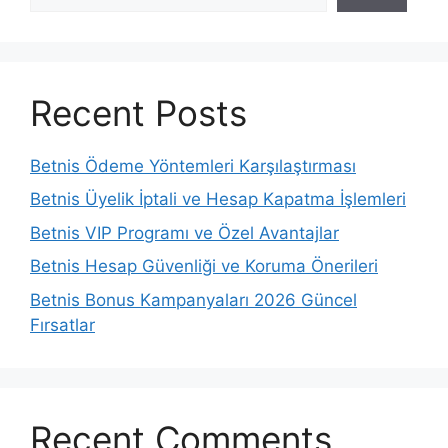
Recent Posts
Betnis Ödeme Yöntemleri Karşılaştırması
Betnis Üyelik İptali ve Hesap Kapatma İşlemleri
Betnis VIP Programı ve Özel Avantajlar
Betnis Hesap Güvenliği ve Koruma Önerileri
Betnis Bonus Kampanyaları 2026 Güncel
Fırsatlar
Recent Comments