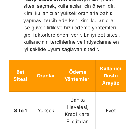
sitesi seçmek, kullanıcılar için önemlidir.
Kimi kullanıcılar yüksek oranlarla bahis
yapmayı tercih ederken, kimi kullanıcılar
ise güvenilirlik ve hızlı ödeme yöntemleri
gibi faktörlere önem verir. En iyi bet sitesi,
kullanıcının tercihlerine ve ihtiyaçlarına en
iyi şekilde uyum sağlayan sitedir.
Kullanıcı
Bet
Ödeme
Oranlar
Dostu
Sitesi
Yöntemleri
Arayüz
Banka
Havalesi,
Site 1
Yüksek
Evet
Kredi Kartı,
E-cüzdan