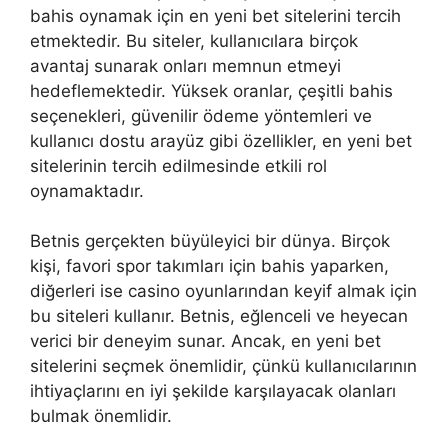
bahis oynamak için en yeni bet sitelerini tercih
etmektedir. Bu siteler, kullanıcılara birçok
avantaj sunarak onları memnun etmeyi
hedeflemektedir. Yüksek oranlar, çeşitli bahis
seçenekleri, güvenilir ödeme yöntemleri ve
kullanıcı dostu arayüz gibi özellikler, en yeni bet
sitelerinin tercih edilmesinde etkili rol
oynamaktadır.
Betnis gerçekten büyüleyici bir dünya. Birçok
kişi, favori spor takımları için bahis yaparken,
diğerleri ise casino oyunlarından keyif almak için
bu siteleri kullanır. Betnis, eğlenceli ve heyecan
verici bir deneyim sunar. Ancak, en yeni bet
sitelerini seçmek önemlidir, çünkü kullanıcılarının
ihtiyaçlarını en iyi şekilde karşılayacak olanları
bulmak önemlidir.