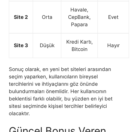
Havale,
Site 2
Orta
CepBank,
Evet
Papara
Kredi Kartı,
Site 3
Düşük
Hayır
Bitcoin
Sonuç olarak, en yeni bet siteleri arasından
seçim yaparken, kullanıcıların bireysel
tercihlerini ve ihtiyaçlarını göz önünde
bulundurmaları önemlidir. Her kullanıcının
beklentisi farklı olabilir, bu yüzden en iyi bet
sitesi seçiminde kişisel tercihler belirleyici
olacaktır.
Güncel Bonus Veren