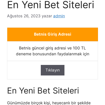
En Yeni Bet Siteleri
Ağustos 26, 2023
yazar
admin
Betnis Giriş Adresi
Betnis güncel giriş adresi ve 100 TL
deneme bonusundan faydalanmak için
Tıklayın
En Yeni Bet Siteleri
Günümüzde birçok kişi, heyecanlı bir şekilde