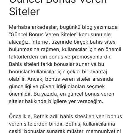
Siteler
Merhaba arkadaşlar, bugünkü blog yazımızda
“Güncel Bonus Veren Siteler” konusunu ele
alacağız. İnternet üzerinde birçok bahis sitesi
bulunmasına rağmen, kullanıcılar için en önemli
faktörlerden biri bonus ve promosyonlardır.
Bahis siteleri farklı bonuslar sunar ve bu
bonuslar kullanıcılar için çekici bir avantaj
olabilir. Ancak, bonus veren siteler arasında
güncelliği ve güvenilirliği olanları seçmek
önemlidir. Bu yazıda, en güncel bonus veren
siteler hakkında bilgilere yer vereceğim.
Öncelikle, Betnis adlı bahis sitesi en yeni bonus
veren sitelerden biridir. Betnis, kullanıcılarına
çeşitli bonuslar sunarak müşteri memnuniyetini