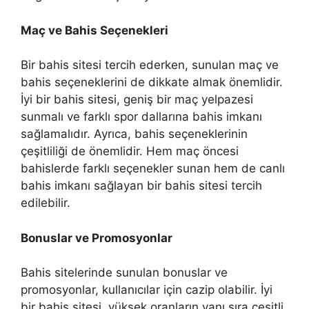
Maç ve Bahis Seçenekleri
Bir bahis sitesi tercih ederken, sunulan maç ve
bahis seçeneklerini de dikkate almak önemlidir.
İyi bir bahis sitesi, geniş bir maç yelpazesi
sunmalı ve farklı spor dallarına bahis imkanı
sağlamalıdır. Ayrıca, bahis seçeneklerinin
çeşitliliği de önemlidir. Hem maç öncesi
bahislerde farklı seçenekler sunan hem de canlı
bahis imkanı sağlayan bir bahis sitesi tercih
edilebilir.
Bonuslar ve Promosyonlar
Bahis sitelerinde sunulan bonuslar ve
promosyonlar, kullanıcılar için cazip olabilir. İyi
bir bahis sitesi, yüksek oranların yanı sıra çeşitli