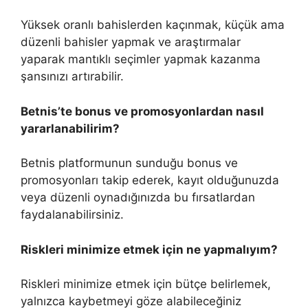
Yüksek oranlı bahislerden kaçınmak, küçük ama
düzenli bahisler yapmak ve araştırmalar
yaparak mantıklı seçimler yapmak kazanma
şansınızı artırabilir.
Betnis’te bonus ve promosyonlardan nasıl
yararlanabilirim?
Betnis platformunun sunduğu bonus ve
promosyonları takip ederek, kayıt olduğunuzda
veya düzenli oynadığınızda bu fırsatlardan
faydalanabilirsiniz.
Riskleri minimize etmek için ne yapmalıyım?
Riskleri minimize etmek için bütçe belirlemek,
yalnızca kaybetmeyi göze alabileceğiniz