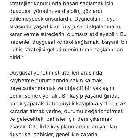
stratejiler konusunda başarı sağlamak için
duygusal yönetim ve disiplin, göz ardı
edilemeyecek unsurlardır. Oyuncuların, oyun
sırasında yaşadıkları duygusal dalgalanmalar,
karar verme süreçlerini olumsuz etkileyebilir. Bu
nedenle, duygusal kontrol sağlamak, başarılı bir
bahis stratejisi geliştirmenin temel taşlarından
biridir.
Duygusal yönetim stratejileri arasında;
kaybetme durumlarında sakin kalmak,
heyecanlanmamak ve objektif bir yaklaşım
benimsemek yer alır. Bir kayıp yaşandığında,
panik yaparak daha büyük kayıplara yol açacak
kararlar almak yerine, durumu değerlendirmek
ve gelecekteki bahisler için ders çıkarmak
esastır. Özellikle kayıpların ardından yapılan
duygusal bahisler, genellikle zararla