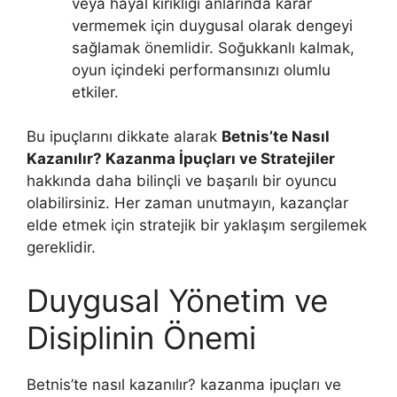
veya hayal kırıklığı anlarında karar
vermemek için duygusal olarak dengeyi
sağlamak önemlidir. Soğukkanlı kalmak,
oyun içindeki performansınızı olumlu
etkiler.
Bu ipuçlarını dikkate alarak
Betnis’te Nasıl
Kazanılır? Kazanma İpuçları ve Stratejiler
hakkında daha bilinçli ve başarılı bir oyuncu
olabilirsiniz. Her zaman unutmayın, kazançlar
elde etmek için stratejik bir yaklaşım sergilemek
gereklidir.
Duygusal Yönetim ve
Disiplinin Önemi
Betnis’te nasıl kazanılır? kazanma ipuçları ve