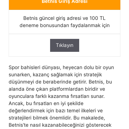
Betnis Giriş Adresi
Betnis güncel giriş adresi ve 100 TL
deneme bonusundan faydalanmak için
Tıklayın
Spor bahisleri dünyası, heyecan dolu bir oyun
sunarken, kazanç sağlamak için stratejik
düşünmeyi de beraberinde getirir. Betnis, bu
alanda öne çıkan platformlardan biridir ve
oyunculara farklı kazanma fırsatları sunar.
Ancak, bu fırsatları en iyi şekilde
değerlendirmek için bazı temel ilkeleri ve
stratejileri bilmek önemlidir. Bu makalede,
Betnis’te nasıl kazanabileceğinizi gösterecek