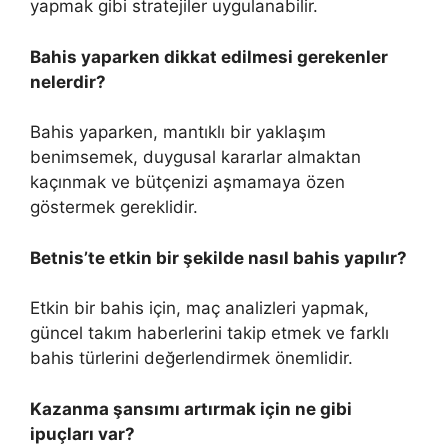
yapmak gibi stratejiler uygulanabilir.
Bahis yaparken dikkat edilmesi gerekenler
nelerdir?
Bahis yaparken, mantıklı bir yaklaşım
benimsemek, duygusal kararlar almaktan
kaçınmak ve bütçenizi aşmamaya özen
göstermek gereklidir.
Betnis’te etkin bir şekilde nasıl bahis yapılır?
Etkin bir bahis için, maç analizleri yapmak,
güncel takım haberlerini takip etmek ve farklı
bahis türlerini değerlendirmek önemlidir.
Kazanma şansımı artırmak için ne gibi
ipuçları var?