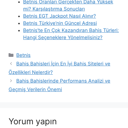
Betnis Oranları Gerçekten Daha Yüksek
mi? Karşılaştırma Sonuçları
Betnis EGT Jackpot Nasıl Alınır?
Betnis Türkiye’nin Güncel Adresi
Betnis’te En Çok Kazandıran Bahis Türleri:
Hangi Seçeneklere Yönelmelisiniz?
Kategoriler
Betnis
Bahis Bahisleri İçin En İyi Bahis Siteleri ve
Özellikleri Nelerdir?
Bahis Bahislerinde Performans Analizi ve
Geçmiş Verilerin Önemi
Yorum yapın