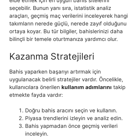
elde etmek için en uygun bahis sitelerini
seçebilir. Bunun yanı sıra, istatistik analiz
araçları, geçmiş maç verilerini inceleyerek hangi
takımların nerede güçlü, nerede zayıf olduğunu
ortaya koyar. Bu tür bilgiler, bahislerinizi daha
bilinçli bir temele oturtmanıza yardımcı olur.
Kazanma Stratejileri
Bahis yaparken başarıyı artırmak için
uygulanacak belirli stratejiler vardır. Öncelikle,
kullanıcılara önerilen
kullanım adımlarını
takip
etmekte fayda vardır:
Doğru bahis aracını seçin ve kullanın.
Piyasa trendlerini izleyin ve analiz edin.
Bahis yapmadan önce geçmiş verileri
inceleyin.