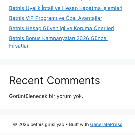
Betnis Üyelik İptali ve Hesap Kapatma İşlemleri
Betnis VIP Programı ve Özel Avantajlar
Betnis Hesap Güvenliği ve Koruma Önerileri
Betnis Bonus Kampanyaları 2026 Güncel
Fırsatlar
Recent Comments
Görüntülenecek bir yorum yok.
© 2026 betnis girisi yap
• Built with
GeneratePress