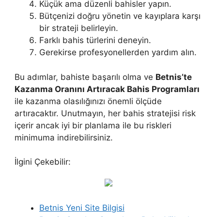
Küçük ama düzenli bahisler yapın.
Bütçenizi doğru yönetin ve kayıplara karşı
bir strateji belirleyin.
Farklı bahis türlerini deneyin.
Gerekirse profesyonellerden yardım alın.
Bu adımlar, bahiste başarılı olma ve
Betnis’te
Kazanma Oranını Artıracak Bahis Programları
ile kazanma olasılığınızı önemli ölçüde
artıracaktır. Unutmayın, her bahis stratejisi risk
içerir ancak iyi bir planlama ile bu riskleri
minimuma indirebilirsiniz.
İlgini Çekebilir:
Betnis Yeni Site Bilgisi