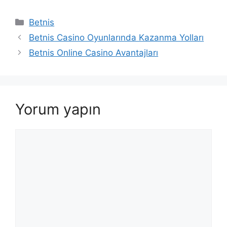
Kategoriler
Betnis
Betnis Casino Oyunlarında Kazanma Yolları
Betnis Online Casino Avantajları
Yorum yapın
Yorum