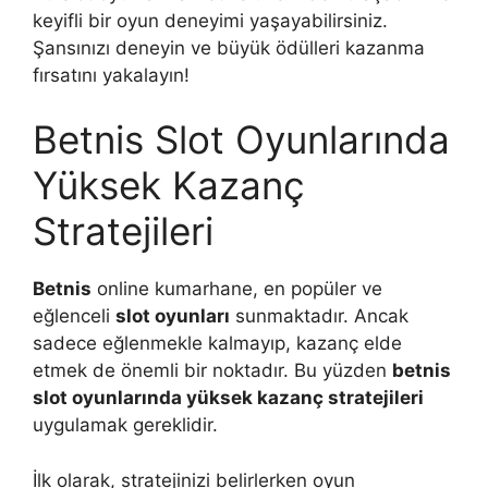
keyifli bir oyun deneyimi yaşayabilirsiniz.
Şansınızı deneyin ve büyük ödülleri kazanma
fırsatını yakalayın!
Betnis Slot Oyunlarında
Yüksek Kazanç
Stratejileri
Betnis
online kumarhane, en popüler ve
eğlenceli
slot oyunları
sunmaktadır. Ancak
sadece eğlenmekle kalmayıp, kazanç elde
etmek de önemli bir noktadır. Bu yüzden
betnis
slot oyunlarında yüksek kazanç stratejileri
uygulamak gereklidir.
İlk olarak, stratejinizi belirlerken oyun