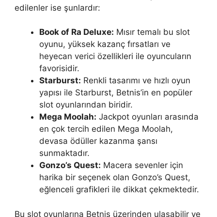
edilenler ise şunlardır:
Book of Ra Deluxe:
Mısır temalı bu slot
oyunu, yüksek kazanç fırsatları ve
heyecan verici özellikleri ile oyuncuların
favorisidir.
Starburst:
Renkli tasarımı ve hızlı oyun
yapısı ile Starburst, Betnis’in en popüler
slot oyunlarından biridir.
Mega Moolah:
Jackpot oyunları arasında
en çok tercih edilen Mega Moolah,
devasa ödüller kazanma şansı
sunmaktadır.
Gonzo’s Quest:
Macera sevenler için
harika bir seçenek olan Gonzo’s Quest,
eğlenceli grafikleri ile dikkat çekmektedir.
Bu slot oyunlarına Betnis üzerinden ulaşabilir ve