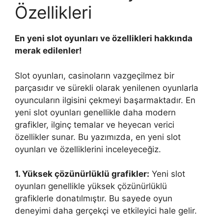
Özellikleri
En yeni slot oyunları ve özellikleri hakkında
merak edilenler!
Slot oyunları, casinoların vazgeçilmez bir
parçasıdır ve sürekli olarak yenilenen oyunlarla
oyuncuların ilgisini çekmeyi başarmaktadır. En
yeni slot oyunları genellikle daha modern
grafikler, ilginç temalar ve heyecan verici
özellikler sunar. Bu yazımızda, en yeni slot
oyunları ve özelliklerini inceleyeceğiz.
1. Yüksek çözünürlüklü grafikler:
Yeni slot
oyunları genellikle yüksek çözünürlüklü
grafiklerle donatılmıştır. Bu sayede oyun
deneyimi daha gerçekçi ve etkileyici hale gelir.