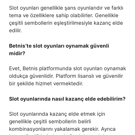
Slot oyunları genellikle şans oyunlarıdır ve farklı
tema ve özelliklere sahip olabilirler. Genellikle
çeşitli sembollerin eşleştirilmesiyle kazanç elde
edilir.
Betnis’te slot oyunları oynamak güvenli
midir?
Evet, Betnis platformunda slot oyunları oynamak
oldukça güvenlidir. Platform lisanslı ve güvenilir
bir şekilde hizmet vermektedir.
Slot oyunlarında nasıl kazanç elde edebilirim?
Slot oyunlarında kazanç elde etmek için
genellikle çeşitli sembollerin belirli
kombinasyonlarını yakalamak gerekir. Ayrıca