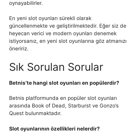
oynayabilirler.
En yeni slot oyunları sürekli olarak
güncellenmekte ve geliştirilmektedir. Eğer siz de
heyecan verici ve modern oyunları denemek
istiyorsanız, en yeni slot oyunlarına göz atmanızı
öneririz.
Sık Sorulan Sorular
Betnis’te hangi slot oyunları en popülerdir?
Betnis platformunda en popüler slot oyunları
arasında Book of Dead, Starburst ve Gonzo’s
Quest bulunmaktadır.
Slot oyunlarının özellikleri nelerdir?