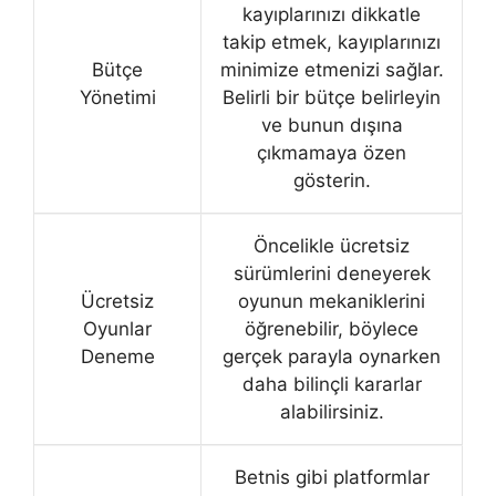
kayıplarınızı dikkatle
takip etmek, kayıplarınızı
Bütçe
minimize etmenizi sağlar.
Yönetimi
Belirli bir bütçe belirleyin
ve bunun dışına
çıkmamaya özen
gösterin.
Öncelikle ücretsiz
sürümlerini deneyerek
Ücretsiz
oyunun mekaniklerini
Oyunlar
öğrenebilir, böylece
Deneme
gerçek parayla oynarken
daha bilinçli kararlar
alabilirsiniz.
Betnis gibi platformlar