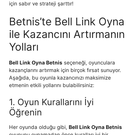
için sabır ve strateji şarttır!
Betnis’te Bell Link Oyna
ile Kazancını Artırmanın
Yolları
Bell Link Oyna Betnis
seçeneği, oyunculara
kazançlarını artırmak için birçok fırsat sunuyor.
Aşağıda, bu oyunla kazancınızı maksimize
etmenin etkili yollarını bulabilirsiniz:
1. Oyun Kurallarını İyi
Öğrenin
Her oyunda olduğu gibi,
Bell Link Oyna Betnis
oyununu oynamadan önce kuralları iyi bir