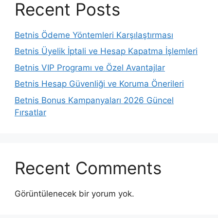
Recent Posts
Betnis Ödeme Yöntemleri Karşılaştırması
Betnis Üyelik İptali ve Hesap Kapatma İşlemleri
Betnis VIP Programı ve Özel Avantajlar
Betnis Hesap Güvenliği ve Koruma Önerileri
Betnis Bonus Kampanyaları 2026 Güncel
Fırsatlar
Recent Comments
Görüntülenecek bir yorum yok.