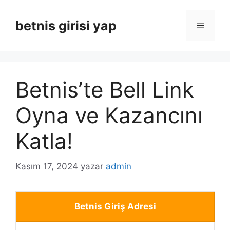
İçeriğe
atla
betnis girisi yap
Menü
Betnis’te Bell Link
Oyna ve Kazancını
Katla!
Kasım 17, 2024
yazar
admin
Betnis Giriş Adresi