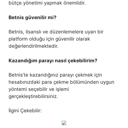
bütçe yönetimi yapmak önemlidir.
Betnis güvenilir mi?
Betnis, lisanslı ve düzenlemelere uyan bir
platform olduğu için güvenilir olarak
değerlendirilmektedir.
Kazandığım parayı nasıl çekebilirim?
Betnis’te kazandığınız parayı çekmek için
hesabınızdaki para çekme bölümünden uygun
yöntemi seçebilir ve işlemi
gerçekleştirebilirsiniz.
İlgini Çekebilir: