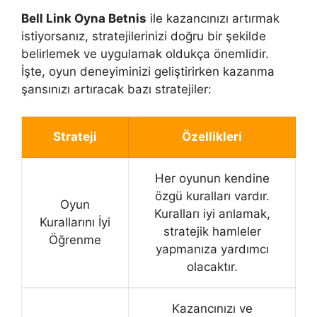
Bell Link Oyna Betnis
ile kazancınızı artırmak
istiyorsanız, stratejilerinizi doğru bir şekilde
belirlemek ve uygulamak oldukça önemlidir.
İşte, oyun deneyiminizi geliştirirken kazanma
şansınızı artıracak bazı stratejiler:
Strateji
Özellikleri
Her oyunun kendine
özgü kuralları vardır.
Oyun
Kuralları iyi anlamak,
Kurallarını İyi
stratejik hamleler
Öğrenme
yapmanıza yardımcı
olacaktır.
Kazancınızı ve