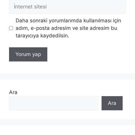
İnternet
sitesi
Daha sonraki yorumlarımda kullanılması için
adım, e-posta adresim ve site adresim bu
tarayıcıya kaydedilsin.
Ara
Ara