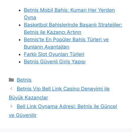
Betnis Mobil Bahis: Kumarı Her Yerden
Oyna
Basketbol Bahislerinde Başarılı Stratejiler:
Betnis ile Kazancı Artırın
Betnis’te En Popüler Bahis Türleri ve
Bunların Avantajları
Farklı Slot Oyunları Türleri
Betnis Güvenli Giriş Yapısı
Kategoriler
Betnis
Betnis Vip Bell Link Casino Deneyimi ile
Büyük Kazançlar
Bell Link Oynama Adresi: Betnis ile Güncel
ve Güvenilir