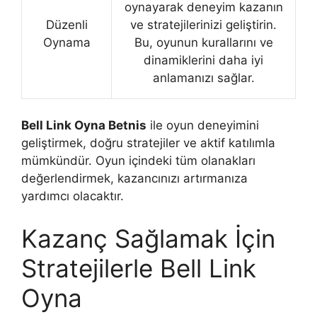
oynayarak deneyim kazanın
Düzenli
ve stratejilerinizi geliştirin.
Oynama
Bu, oyunun kurallarını ve
dinamiklerini daha iyi
anlamanızı sağlar.
Bell Link Oyna Betnis
ile oyun deneyimini
geliştirmek, doğru stratejiler ve aktif katılımla
mümkündür. Oyun içindeki tüm olanakları
değerlendirmek, kazancınızı artırmanıza
yardımcı olacaktır.
Kazanç Sağlamak İçin
Stratejilerle Bell Link
Oyna