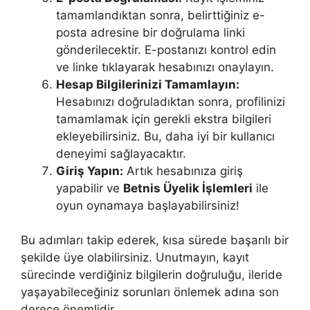
tamamlandıktan sonra, belirttiğiniz e-
posta adresine bir doğrulama linki
gönderilecektir. E-postanızı kontrol edin
ve linke tıklayarak hesabınızı onaylayın.
Hesap Bilgilerinizi Tamamlayın:
Hesabınızı doğruladıktan sonra, profilinizi
tamamlamak için gerekli ekstra bilgileri
ekleyebilirsiniz. Bu, daha iyi bir kullanıcı
deneyimi sağlayacaktır.
Giriş Yapın:
Artık hesabınıza giriş
yapabilir ve
Betnis Üyelik İşlemleri
ile
oyun oynamaya başlayabilirsiniz!
Bu adımları takip ederek, kısa sürede başarılı bir
şekilde üye olabilirsiniz. Unutmayın, kayıt
sürecinde verdiğiniz bilgilerin doğruluğu, ileride
yaşayabileceğiniz sorunları önlemek adına son
derece önemlidir.