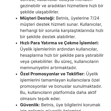
gezinebilir ve aradıkları hizmetlere hızlı bir
şekilde ulaşabilirler.
Müşteri Desteği:
Betnis, üyelerine 7/24
müşteri destek hizmeti sunar. Kullanıcılar,
herhangi bir sorunla karşılaştıklarında hızlı
bir şekilde destek alabilirler.
Hızlı Para Yatırma ve Çekme İşlemleri:
Üyelik işlemlerinin ardından kullanıcılar,
hesaplarına hızlı bir şekilde para yatırabilir
veya çekebilirler. Bu süreç, kullanıcıların
memnuniyetini artırmaktadır.
Özel Promosyonlar ve Teklifler:
Üyelik
işlemlerini tamamlayan kullanıcılara özel
promosyonlar ve bonuslar sunulmaktadır.
Bu, kullanıcıların platformda daha aktif
olmasını teşvik eder.
Güvenlik:
Betnis, üye bilgilerini korumak