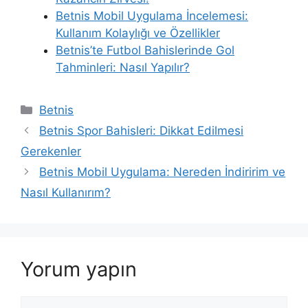
Betnis Mobil Uygulama İncelemesi:
Kullanım Kolaylığı ve Özellikler
Betnis’te Futbol Bahislerinde Gol
Tahminleri: Nasıl Yapılır?
Kategoriler
Betnis
Betnis Spor Bahisleri: Dikkat Edilmesi
Gerekenler
Betnis Mobil Uygulama: Nereden İndiririm ve
Nasıl Kullanırım?
Yorum yapın
Yorum