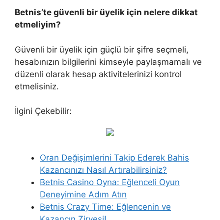
Betnis’te güvenli bir üyelik için nelere dikkat
etmeliyim?
Güvenli bir üyelik için güçlü bir şifre seçmeli,
hesabınızın bilgilerini kimseyle paylaşmamalı ve
düzenli olarak hesap aktivitelerinizi kontrol
etmelisiniz.
İlgini Çekebilir:
Oran Değişimlerini Takip Ederek Bahis
Kazancınızı Nasıl Artırabilirsiniz?
Betnis Casino Oyna: Eğlenceli Oyun
Deneyimine Adım Atın
Betnis Crazy Time: Eğlencenin ve
Kazancın Zirvesi!