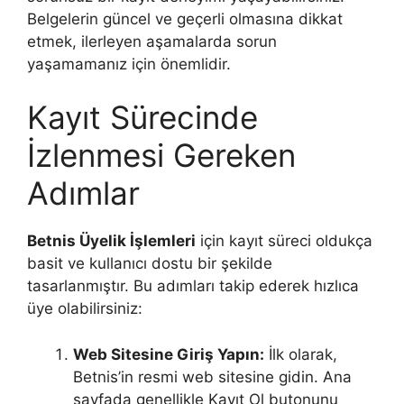
Belgelerin güncel ve geçerli olmasına dikkat
etmek, ilerleyen aşamalarda sorun
yaşamamanız için önemlidir.
Kayıt Sürecinde
İzlenmesi Gereken
Adımlar
Betnis Üyelik İşlemleri
için kayıt süreci oldukça
basit ve kullanıcı dostu bir şekilde
tasarlanmıştır. Bu adımları takip ederek hızlıca
üye olabilirsiniz:
Web Sitesine Giriş Yapın:
İlk olarak,
Betnis’in resmi web sitesine gidin. Ana
sayfada genellikle Kayıt Ol butonunu