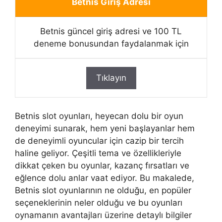
Betnis Giriş Adresi
Betnis güncel giriş adresi ve 100 TL
deneme bonusundan faydalanmak için
Tıklayın
Betnis slot oyunları, heyecan dolu bir oyun
deneyimi sunarak, hem yeni başlayanlar hem
de deneyimli oyuncular için cazip bir tercih
haline geliyor. Çeşitli tema ve özellikleriyle
dikkat çeken bu oyunlar, kazanç fırsatları ve
eğlence dolu anlar vaat ediyor. Bu makalede,
Betnis slot oyunlarının ne olduğu, en popüler
seçeneklerinin neler olduğu ve bu oyunları
oynamanın avantajları üzerine detaylı bilgiler