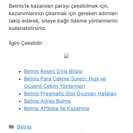
Betnis’te kazanılan parayı çekebilmek için,
kazanımlarınızı çıkarmak için gereken adımları
takip ederek, siteye bağlı ödeme yöntemlerini
kullanabilirsiniz.
İlgini Çekebilir:
Betnis Resmi Giriş Bilgisi
Betnis Para Çekme Süreci: Hızlı ve
Güvenli Çekim Yöntemleri
Betnis Pragmatic Slot Oyunları Hataları
Betnis Adres Bulma
Betnis Affiliate İle Kazanma
Kategoriler
Betnis