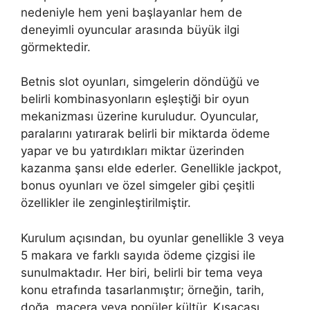
nedeniyle hem yeni başlayanlar hem de
deneyimli oyuncular arasında büyük ilgi
görmektedir.
Betnis slot oyunları, simgelerin döndüğü ve
belirli kombinasyonların eşleştiği bir oyun
mekanizması üzerine kuruludur. Oyuncular,
paralarını yatırarak belirli bir miktarda ödeme
yapar ve bu yatırdıkları miktar üzerinden
kazanma şansı elde ederler. Genellikle jackpot,
bonus oyunları ve özel simgeler gibi çeşitli
özellikler ile zenginleştirilmiştir.
Kurulum açısından, bu oyunlar genellikle 3 veya
5 makara ve farklı sayıda ödeme çizgisi ile
sunulmaktadır. Her biri, belirli bir tema veya
konu etrafında tasarlanmıştır; örneğin, tarih,
doğa, macera veya popüler kültür. Kısacası,