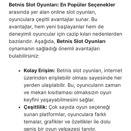
Betnis Slot Oyunları: En Popüler Seçenekler
arasında yer alan online slot oyunları,
oyunculara çeşitli avantajlar sunar. Bu
avantajlar, hem yeni başlayanlar hem de
deneyimli oyuncular için cazip kılan nedenlerden
bazılarıdır. Aşağıda,
Betnis Slot Oyunları
oynamanın sağladığı önemli avantajları
bulabilirsiniz:
Kolay Erişim:
Betnis slot oyunları, internet
üzerinden erişilebilir olması sayesinde her
yerden ulaşılabilir. Bu, oyuncuların zaman
ve mekan kısıtlaması olmaksızın oyun
keyfini yaşayabilmesini sağlar.
Çeşitlilik:
Çok sayıda oyun seçeneği
sunan platformlar, oyunculara farklı
temalar, grafikler ve özellikler ile dolu
geniş bir oyun yelpazesi tanıtır.