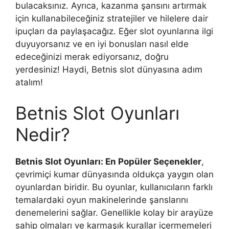
bulacaksınız. Ayrıca, kazanma şansını artırmak
için kullanabileceğiniz stratejiler ve hilelere dair
ipuçları da paylaşacağız. Eğer slot oyunlarına ilgi
duyuyorsanız ve en iyi bonusları nasıl elde
edeceğinizi merak ediyorsanız, doğru
yerdesiniz! Haydi, Betnis slot dünyasına adım
atalım!
Betnis Slot Oyunları
Nedir?
Betnis Slot Oyunları: En Popüler Seçenekler
,
çevrimiçi kumar dünyasında oldukça yaygın olan
oyunlardan biridir. Bu oyunlar, kullanıcıların farklı
temalardaki oyun makinelerinde şanslarını
denemelerini sağlar. Genellikle kolay bir arayüze
sahip olmaları ve karmaşık kurallar içermemeleri