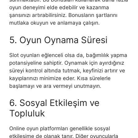
oyun deneyimi elde edebilir ve kazanma
şansınızı artırabilirsiniz. Bonusların şartlarını
mutlaka okuyun ve anlamaya çalışın.
5. Oyun Oynama Süresi
Slot oyunları eğlenceli olsa da, bağımlılık yapma
potansiyeline sahiptir. Oynamak için ayırdığınız
süreyi kontrol altında tutmak, keyfinizi artırır ve
kayıplarınızı minimize eder. Kısa sürelerle
başlamayı ve ara vermeyi unutmayın.
6. Sosyal Etkileşim ve
Topluluk
Online oyun platformları genellikle sosyal
etkileşime de olanak tanır. Diğer oyuncularla