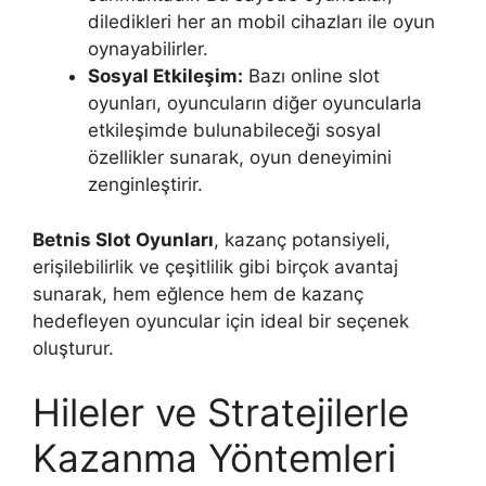
diledikleri her an mobil cihazları ile oyun
oynayabilirler.
Sosyal Etkileşim:
Bazı online slot
oyunları, oyuncuların diğer oyuncularla
etkileşimde bulunabileceği sosyal
özellikler sunarak, oyun deneyimini
zenginleştirir.
Betnis Slot Oyunları
, kazanç potansiyeli,
erişilebilirlik ve çeşitlilik gibi birçok avantaj
sunarak, hem eğlence hem de kazanç
hedefleyen oyuncular için ideal bir seçenek
oluşturur.
Hileler ve Stratejilerle
Kazanma Yöntemleri