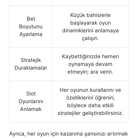
Küçük bahislerle
Bet
başlayarak oyun
Boyutunu
dinamiklerini anlamaya
Ayarlama
çalışın.
Kaybettiğinizde hemen
Stratejik
oynamaya devam
Duraklamalar
etmeyin; ara verin.
Her oyunun kurallarını ve
Slot
özelliklerini öğrenin;
Oyunlarını
böylece daha etkili
Anlamak
stratejiler geliştirebilirsiniz.
Ayrıca, her oyun için kazanma şansınızı artırmak