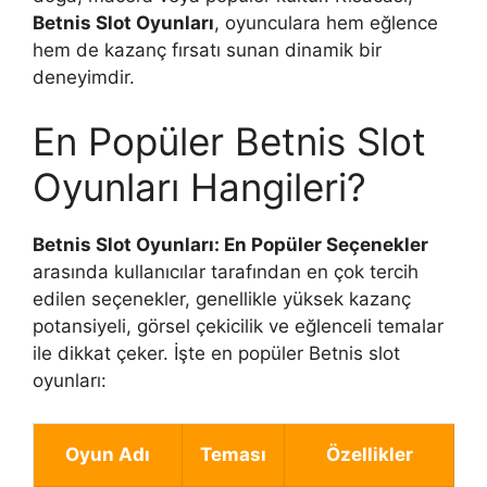
Betnis Slot Oyunları
, oyunculara hem eğlence
hem de kazanç fırsatı sunan dinamik bir
deneyimdir.
En Popüler Betnis Slot
Oyunları Hangileri?
Betnis Slot Oyunları: En Popüler Seçenekler
arasında kullanıcılar tarafından en çok tercih
edilen seçenekler, genellikle yüksek kazanç
potansiyeli, görsel çekicilik ve eğlenceli temalar
ile dikkat çeker. İşte en popüler Betnis slot
oyunları:
Oyun Adı
Teması
Özellikler