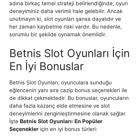
adına birkaç temel strateji belirlendiğinde, oyun
deneyiminiz daha verimli hale gelebilir. Ancak
unutmayın ki, slot oyunları şansa dayalıdır ve
her zaman kaybetme riski vardır. Bu nedenle,
sorumlu bir şekilde oynamak önemlidir.
Betnis Slot Oyunları İçin
En İyi Bonuslar
Betnis Slot Oyunları, oyunculara sunduğu
eğlencenin yanı sıra cazip bonus seçenekleri ile
de dikkat çekmektedir. Bu bonuslar, oyuncuların
daha fazla kazanç elde etmesine ve slot
deneyimlerini zenginleştirmesine olanak sağlar.
İşte
Betnis Slot Oyunları: En Popüler
Seçenekler
için en iyi bonus türleri: