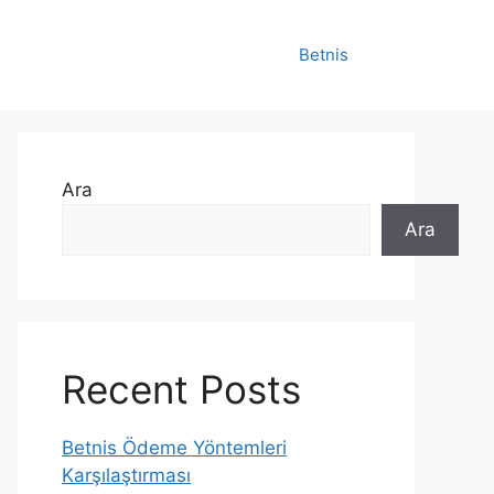
Betnis
Ara
Ara
Recent Posts
Betnis Ödeme Yöntemleri
Karşılaştırması