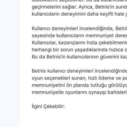
geçirmelerini sağlar. Ayrıca, Betnis’in su
kullanıcıların deneyimini daha keyifli hale g
Kullanıcı deneyimleri incelendiğinde, Betn
sayesinde kullanıcıların memnuniyet dere
Kullanıcılar, kazançlarını hızla çekebilmen
herhangi bir sorun yaşadıklarında hızlıca
Bu da Betnis’in kullanıcılarının güvenini 
Betnis kullanıcı deneyimleri incelendiğinde
oyun seçenekleri sunan, hızlı ödeme ve pa
memnuniyetini ön planda tuttuğu görülüyor.
memnuniyetle oyunlarını oynayıp bahisler
İlgini Çekebilir: