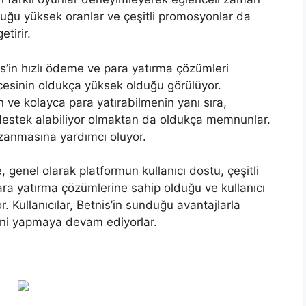
nduğu yüksek oranlar ve çeşitli promosyonlar da
etirir.
is’in hızlı ödeme ve para yatırma çözümleri
cesinin oldukça yüksek olduğu görülüyor.
in ve kolayca para yatırabilmenin yanı sıra,
 destek alabiliyor olmaktan da oldukça memnunlar.
kazanmasına yardımcı oluyor.
, genel olarak platformun kullanıcı dostu, çeşitli
ra yatırma çözümlerine sahip olduğu ve kullanıcı
 Kullanıcılar, Betnis’in sunduğu avantajlarla
ini yapmaya devam ediyorlar.