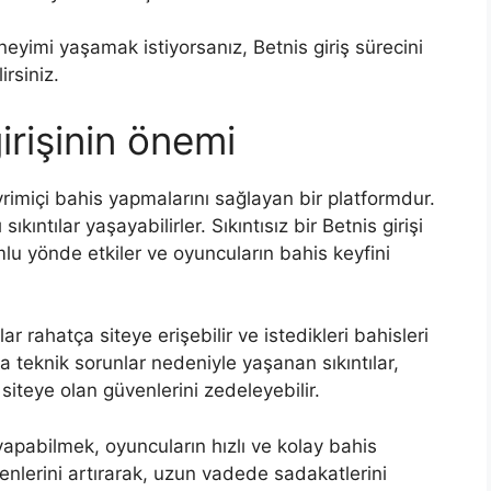
neyimi yaşamak istiyorsanız, Betnis giriş sürecini
rsiniz.
girişinin önemi
vrimiçi bahis yapmalarını sağlayan bir platformdur.
ıkıntılar yaşayabilirler. Sıkıntısız bir Betnis girişi
lu yönde etkiler ve oyuncuların bahis keyfini
lar rahatça siteye erişebilir ve istedikleri bahisleri
eya teknik sorunlar nedeniyle yaşanan sıkıntılar,
iteye olan güvenlerini zedeleyebilir.
yapabilmek, oyuncuların hızlı ve kolay bahis
venlerini artırarak, uzun vadede sadakatlerini