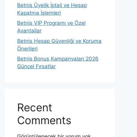
Betnis Üyelik İptali ve Hesap
Kapatma İşlemleri
Betnis VIP Programı ve Özel
Avantajlar
Betnis Hesap Güvenliği ve Koruma
Önerileri
Betnis Bonus Kampanyaları 2026
Güncel Fırsatlar
Recent
Comments
Görüntülenecek bir yorum yok.