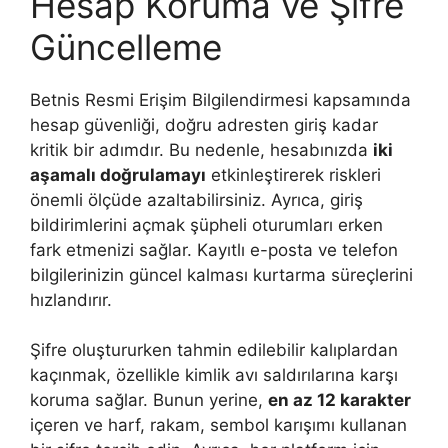
Hesap Koruma ve Şifre
Güncelleme
Betnis Resmi Erişim Bilgilendirmesi kapsamında
hesap güvenliği, doğru adresten giriş kadar
kritik bir adımdır. Bu nedenle, hesabınızda
iki
aşamalı doğrulamayı
etkinleştirerek riskleri
önemli ölçüde azaltabilirsiniz. Ayrıca, giriş
bildirimlerini açmak şüpheli oturumları erken
fark etmenizi sağlar. Kayıtlı e-posta ve telefon
bilgilerinizin güncel kalması kurtarma süreçlerini
hızlandırır.
Şifre oluştururken tahmin edilebilir kalıplardan
kaçınmak, özellikle kimlik avı saldırılarına karşı
koruma sağlar. Bunun yerine,
en az 12 karakter
içeren ve harf, rakam, sembol karışımı kullanan