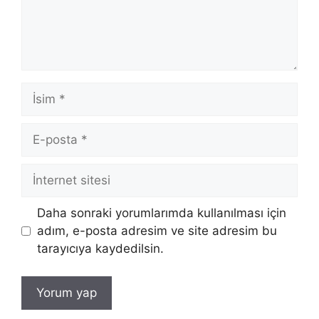
İsim
E-
posta
İnternet
sitesi
Daha sonraki yorumlarımda kullanılması için
adım, e-posta adresim ve site adresim bu
tarayıcıya kaydedilsin.