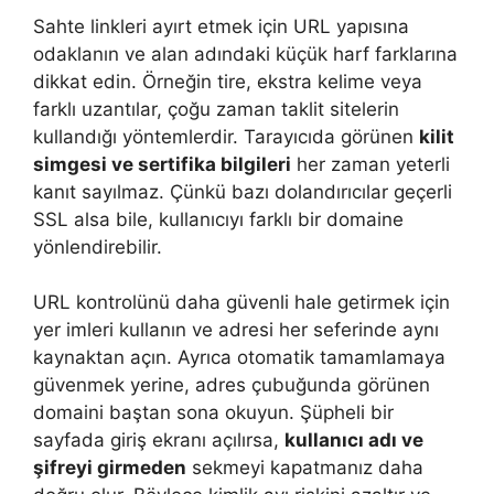
Sahte linkleri ayırt etmek için URL yapısına
odaklanın ve alan adındaki küçük harf farklarına
dikkat edin. Örneğin tire, ekstra kelime veya
farklı uzantılar, çoğu zaman taklit sitelerin
kullandığı yöntemlerdir. Tarayıcıda görünen
kilit
simgesi ve sertifika bilgileri
her zaman yeterli
kanıt sayılmaz. Çünkü bazı dolandırıcılar geçerli
SSL alsa bile, kullanıcıyı farklı bir domaine
yönlendirebilir.
URL kontrolünü daha güvenli hale getirmek için
yer imleri kullanın ve adresi her seferinde aynı
kaynaktan açın. Ayrıca otomatik tamamlamaya
güvenmek yerine, adres çubuğunda görünen
domaini baştan sona okuyun. Şüpheli bir
sayfada giriş ekranı açılırsa,
kullanıcı adı ve
şifreyi girmeden
sekmeyi kapatmanız daha