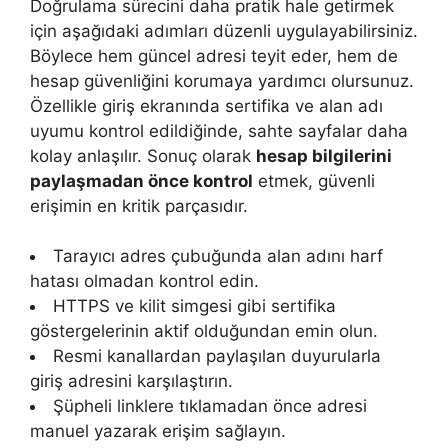
Doğrulama sürecini daha pratik hale getirmek
için aşağıdaki adımları düzenli uygulayabilirsiniz.
Böylece hem güncel adresi teyit eder, hem de
hesap güvenliğini korumaya yardımcı olursunuz.
Özellikle giriş ekranında sertifika ve alan adı
uyumu kontrol edildiğinde, sahte sayfalar daha
kolay anlaşılır. Sonuç olarak
hesap bilgilerini
paylaşmadan önce kontrol
etmek, güvenli
erişimin en kritik parçasıdır.
Tarayıcı adres çubuğunda alan adını harf
hatası olmadan kontrol edin.
HTTPS ve kilit simgesi gibi sertifika
göstergelerinin aktif olduğundan emin olun.
Resmi kanallardan paylaşılan duyurularla
giriş adresini karşılaştırın.
Şüpheli linklere tıklamadan önce adresi
manuel yazarak erişim sağlayın.