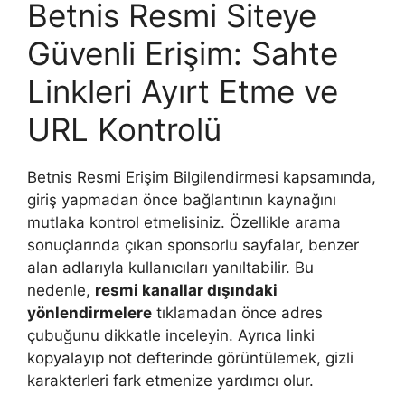
Betnis Resmi Siteye
Güvenli Erişim: Sahte
Linkleri Ayırt Etme ve
URL Kontrolü
Betnis Resmi Erişim Bilgilendirmesi kapsamında,
giriş yapmadan önce bağlantının kaynağını
mutlaka kontrol etmelisiniz. Özellikle arama
sonuçlarında çıkan sponsorlu sayfalar, benzer
alan adlarıyla kullanıcıları yanıltabilir. Bu
nedenle,
resmi kanallar dışındaki
yönlendirmelere
tıklamadan önce adres
çubuğunu dikkatle inceleyin. Ayrıca linki
kopyalayıp not defterinde görüntülemek, gizli
karakterleri fark etmenize yardımcı olur.