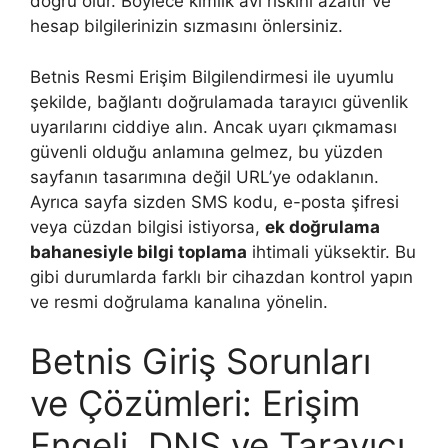
doğru olur. Böylece kimlik avı riskini azaltır ve
hesap bilgilerinizin sızmasını önlersiniz.
Betnis Resmi Erişim Bilgilendirmesi ile uyumlu
şekilde, bağlantı doğrulamada tarayıcı güvenlik
uyarılarını ciddiye alın. Ancak uyarı çıkmaması
güvenli olduğu anlamına gelmez, bu yüzden
sayfanın tasarımına değil URL’ye odaklanın.
Ayrıca sayfa sizden SMS kodu, e-posta şifresi
veya cüzdan bilgisi istiyorsa,
ek doğrulama
bahanesiyle bilgi toplama
ihtimali yüksektir. Bu
gibi durumlarda farklı bir cihazdan kontrol yapın
ve resmi doğrulama kanalına yönelin.
Betnis Giriş Sorunları
ve Çözümleri: Erişim
Engeli, DNS ve Tarayıcı