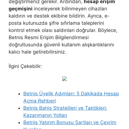
değiştirmeniz gerekir. Ardından,
hesap erişim
geçmişini
inceleyerek bilinmeyen cihazları
kaldırın ve destek ekibine bildirin. Ayrıca, e-
posta kutunuzda şifre sıfırlama taleplerini
kontrol etmek olası saldırıları doğrular. Böylece,
Betnis Resmi Erişim Bilgilendirmesi
doğrultusunda güvenli kullanım alışkanlıklarını
kalıcı hale getirebilirsiniz.
İlgini Çekebilir:
Betnis Üyelik Adımları: 5 Dakikada Hesap
Açma Rehberi
Betnis Bahis Stratejileri ve Taktikleri:
Kazanmanın Yolları
Betnis Yatırım Bonusu Şartları ve Çevrim