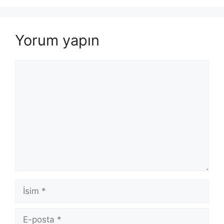
Yorum yapın
Yorum
İsim
E-