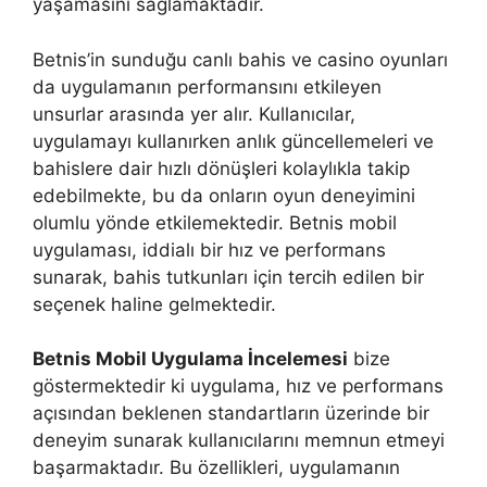
yaşamasını sağlamaktadır.
Betnis’in sunduğu canlı bahis ve casino oyunları
da uygulamanın performansını etkileyen
unsurlar arasında yer alır. Kullanıcılar,
uygulamayı kullanırken anlık güncellemeleri ve
bahislere dair hızlı dönüşleri kolaylıkla takip
edebilmekte, bu da onların oyun deneyimini
olumlu yönde etkilemektedir. Betnis mobil
uygulaması, iddialı bir hız ve performans
sunarak, bahis tutkunları için tercih edilen bir
seçenek haline gelmektedir.
Betnis Mobil Uygulama İncelemesi
bize
göstermektedir ki uygulama, hız ve performans
açısından beklenen standartların üzerinde bir
deneyim sunarak kullanıcılarını memnun etmeyi
başarmaktadır. Bu özellikleri, uygulamanın