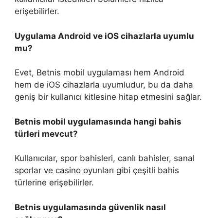
erişebilirler.
Uygulama Android ve iOS cihazlarla uyumlu
mu?
Evet, Betnis mobil uygulaması hem Android
hem de iOS cihazlarla uyumludur, bu da daha
geniş bir kullanıcı kitlesine hitap etmesini sağlar.
Betnis mobil uygulamasında hangi bahis
türleri mevcut?
Kullanıcılar, spor bahisleri, canlı bahisler, sanal
sporlar ve casino oyunları gibi çeşitli bahis
türlerine erişebilirler.
Betnis uygulamasında güvenlik nasıl