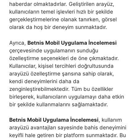
haberdar olmaktadırlar. Geliştirilen arayüz,
kullanıcıların temel işlevleri hızlı bir şekilde
gerçekleştirmelerine olanak tanırken, görsel
olarak da hoş bir deneyim sunmaktadır.
Ayrıca,
Betnis Mobil Uygulama İncelemesi
çerçevesinde uygulamanın sunduğu
özelleştirme seçenekleri de öne çıkmaktadır.
Kullanıcılar, kişisel tercihleri doğrultusunda
arayüzü özelleştirme şansına sahip olarak,
kendi deneyimlerini daha da
zenginleştirebilmektedir. Tüm bu özellikler
birleşerek, kullanıcıların uygulamayı daha etkin
bir şekilde kullanmalarını sağlamaktadır.
Betnis Mobil Uygulama İncelemesi
, kullanım
arayüzü avantajları sayesinde bahis deneyimini
keyifli hale getiren bir platform sunmaktadır. Bu