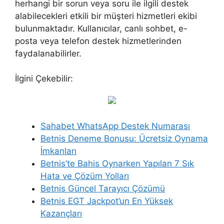
herhangi bir sorun veya soru ile ilgili destek
alabilecekleri etkili bir müşteri hizmetleri ekibi
bulunmaktadır. Kullanıcılar, canlı sohbet, e-
posta veya telefon destek hizmetlerinden
faydalanabilirler.
İlgini Çekebilir:
Sahabet WhatsApp Destek Numarası
Betnis Deneme Bonusu: Ücretsiz Oynama
İmkanları
Betnis’te Bahis Oynarken Yapılan 7 Sık
Hata ve Çözüm Yolları
Betnis Güncel Tarayıcı Çözümü
Betnis EGT Jackpot’un En Yüksek
Kazançları