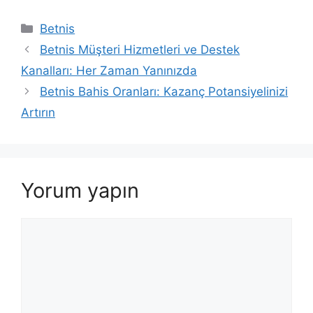
Kategoriler
Betnis
Betnis Müşteri Hizmetleri ve Destek
Kanalları: Her Zaman Yanınızda
Betnis Bahis Oranları: Kazanç Potansiyelinizi
Artırın
Yorum yapın
Yorum