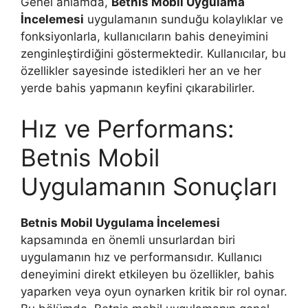
Genel anlamda,
Betnis Mobil Uygulama
İncelemesi
uygulamanın sunduğu kolaylıklar ve
fonksiyonlarla, kullanıcıların bahis deneyimini
zenginleştirdiğini göstermektedir. Kullanıcılar, bu
özellikler sayesinde istedikleri her an ve her
yerde bahis yapmanın keyfini çıkarabilirler.
Hız ve Performans:
Betnis Mobil
Uygulamanın Sonuçları
Betnis Mobil Uygulama İncelemesi
kapsamında en önemli unsurlardan biri
uygulamanın hız ve performansıdır. Kullanıcı
deneyimini direkt etkileyen bu özellikler, bahis
yaparken veya oyun oynarken kritik bir rol oynar.