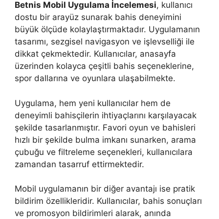
Betnis Mobil Uygulama İncelemesi
, kullanıcı
dostu bir arayüz sunarak bahis deneyimini
büyük ölçüde kolaylaştırmaktadır. Uygulamanın
tasarımı, sezgisel navigasyon ve işlevselliği ile
dikkat çekmektedir. Kullanıcılar, anasayfa
üzerinden kolayca çeşitli bahis seçeneklerine,
spor dallarına ve oyunlara ulaşabilmekte.
Uygulama, hem yeni kullanıcılar hem de
deneyimli bahisçilerin ihtiyaçlarını karşılayacak
şekilde tasarlanmıştır. Favori oyun ve bahisleri
hızlı bir şekilde bulma imkanı sunarken, arama
çubuğu ve filtreleme seçenekleri, kullanıcılara
zamandan tasarruf ettirmektedir.
Mobil uygulamanın bir diğer avantajı ise pratik
bildirim özellikleridir. Kullanıcılar, bahis sonuçları
ve promosyon bildirimleri alarak, anında