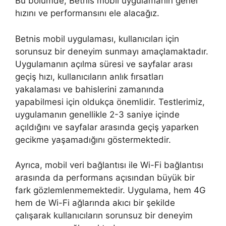
Bu bölümde, Betnis mobil uygulamanın genel
hızını ve performansını ele alacağız.
Betnis mobil uygulaması, kullanıcıları için
sorunsuz bir deneyim sunmayı amaçlamaktadır.
Uygulamanın açılma süresi ve sayfalar arası
geçiş hızı, kullanıcıların anlık fırsatları
yakalaması ve bahislerini zamanında
yapabilmesi için oldukça önemlidir. Testlerimiz,
uygulamanın genellikle 2-3 saniye içinde
açıldığını ve sayfalar arasında geçiş yaparken
gecikme yaşamadığını göstermektedir.
Ayrıca, mobil veri bağlantısı ile Wi-Fi bağlantısı
arasında da performans açısından büyük bir
fark gözlemlenmemektedir. Uygulama, hem 4G
hem de Wi-Fi ağlarında akıcı bir şekilde
çalışarak kullanıcıların sorunsuz bir deneyim