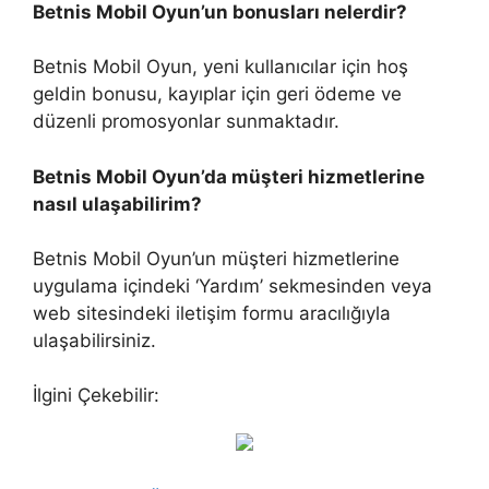
Betnis Mobil Oyun’un bonusları nelerdir?
Betnis Mobil Oyun, yeni kullanıcılar için hoş
geldin bonusu, kayıplar için geri ödeme ve
düzenli promosyonlar sunmaktadır.
Betnis Mobil Oyun’da müşteri hizmetlerine
nasıl ulaşabilirim?
Betnis Mobil Oyun’un müşteri hizmetlerine
uygulama içindeki ‘Yardım’ sekmesinden veya
web sitesindeki iletişim formu aracılığıyla
ulaşabilirsiniz.
İlgini Çekebilir: