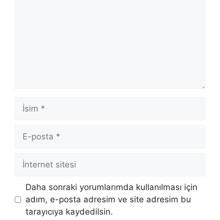
İsim
E-
posta
İnternet
sitesi
Daha sonraki yorumlarımda kullanılması için
adım, e-posta adresim ve site adresim bu
tarayıcıya kaydedilsin.