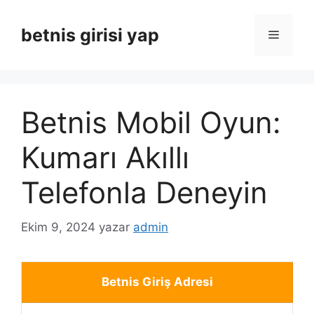
İçeriğe
atla
betnis girisi yap
Menü
Betnis Mobil Oyun:
Kumarı Akıllı
Telefonla Deneyin
Ekim 9, 2024
yazar
admin
Betnis Giriş Adresi