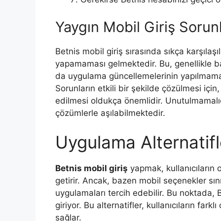
Yaygın Mobil Giriş Sorunl
Betnis mobil giriş sırasında sıkça karşılaşıl
yapamaması gelmektedir. Bu, genellikle bağl
da uygulama güncellemelerinin yapılmama
Sorunların etkili bir şekilde çözülmesi içi
edilmesi oldukça önemlidir. Unutulmamalıd
çözümlerle aşılabilmektedir.
Uygulama Alternatifl
Betnis mobil giriş
yapmak, kullanıcıların o
getirir. Ancak, bazen mobil seçenekler sınırl
uygulamaları tercih edebilir. Bu noktada, B
giriyor. Bu alternatifler, kullanıcıların far
sağlar.