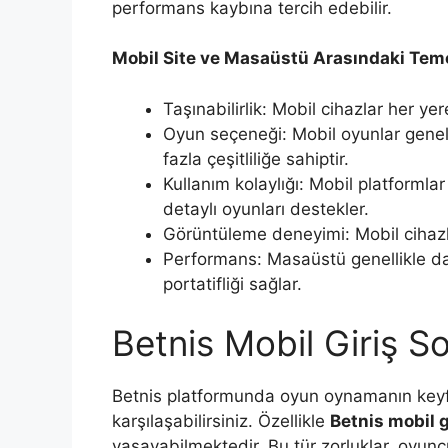
performans kaybına tercih edebilir.
Mobil Site ve Masaüstü Arasındaki Teme
Taşınabilirlik: Mobil cihazlar her ye
Oyun seçeneği: Mobil oyunlar gene
fazla çeşitliliğe sahiptir.
Kullanım kolaylığı: Mobil platformla
detaylı oyunları destekler.
Görüntüleme deneyimi: Mobil cihazl
Performans: Masaüstü genellikle d
portatifliği sağlar.
Betnis Mobil Giriş S
Betnis platformunda oyun oynamanın keyfin
karşılaşabilirsiniz. Özellikle
Betnis mobil g
yaşayabilmektedir. Bu tür zorluklar, oyunc