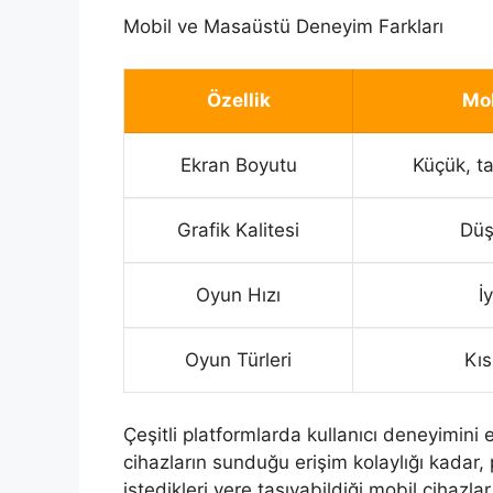
Mobil ve Masaüstü Deneyim Farkları
Özellik
Mob
Ekran Boyutu
Küçük, ta
Grafik Kalitesi
Düş
Oyun Hızı
İy
Oyun Türleri
Kısı
Çeşitli platformlarda kullanıcı deneyimini 
cihazların sunduğu erişim kolaylığı kadar, 
istedikleri yere taşıyabildiği mobil ciha