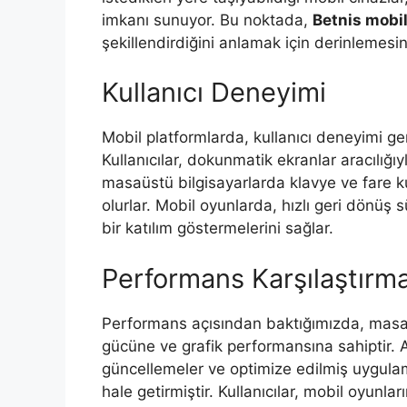
imkanı sunuyor. Bu noktada,
Betnis mobil
şekillendirdiğini anlamak için derinlemesin
Kullanıcı Deneyimi
Mobil platformlarda, kullanıcı deneyimi ge
Kullanıcılar, dokunmatik ekranlar aracılığıy
masaüstü bilgisayarlarda klavye ve fare k
olurlar. Mobil oyunlarda, hızlı geri dönüş sü
bir katılım göstermelerini sağlar.
Performans Karşılaştırma
Performans açısından baktığımızda, masaü
gücüne ve grafik performansına sahiptir. 
güncellemeler ve optimize edilmiş uygulam
hale getirmiştir. Kullanıcılar, mobil oyun