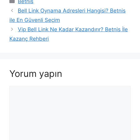
Betnis
Bell Link Oynama Adresleri Hangisi? Betnis
ile En Güvenli Seçim
Vip Bell Link Ne Kadar Kazandırır? Betnis İle
Kazanç Rehberi
Yorum yapın
Yorum