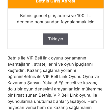
Betnis Giriş Adresi
Betnis güncel giriş adresi ve 100 TL
deneme bonusundan faydalanmak için
Tıklayın
Betnis ile VIP Bell link oyunu oynamanın
avantajlarını, stratejilerini ve oyun ipuçlarını
keşfedin. Kazanç sağlama yollarını
öğrenin!Betnis ile VIP Bell Link Oyunu Oyna ve
Kazanma Şansını Yakala! Eğlenceli ve kazanç
dolu bir oyun deneyimi arayanlar için mükemmel
bir fırsat sunan Betnis, VIP Bell Link oyunu ile
oyuncularına unutulmaz anlar yaşatıyor. Hem
heyecan verici hem de kazanç sağlamanın