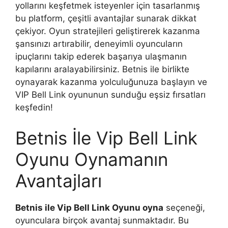
yollarını keşfetmek isteyenler için tasarlanmış
bu platform, çeşitli avantajlar sunarak dikkat
çekiyor. Oyun stratejileri geliştirerek kazanma
şansınızı artırabilir, deneyimli oyuncuların
ipuçlarını takip ederek başarıya ulaşmanın
kapılarını aralayabilirsiniz. Betnis ile birlikte
oynayarak kazanma yolculuğunuza başlayın ve
VIP Bell Link oyununun sunduğu eşsiz fırsatları
keşfedin!
Betnis İle Vip Bell Link
Oyunu Oynamanın
Avantajları
Betnis ile Vip Bell Link Oyunu oyna
seçeneği,
oyunculara birçok avantaj sunmaktadır. Bu