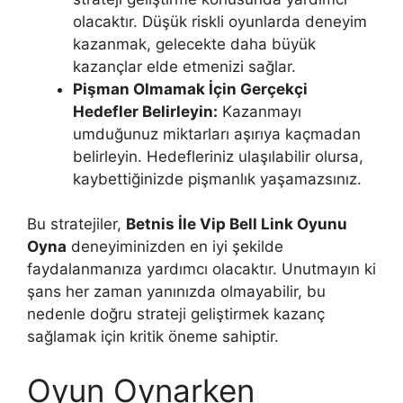
olacaktır. Düşük riskli oyunlarda deneyim
kazanmak, gelecekte daha büyük
kazançlar elde etmenizi sağlar.
Pişman Olmamak İçin Gerçekçi
Hedefler Belirleyin:
Kazanmayı
umduğunuz miktarları aşırıya kaçmadan
belirleyin. Hedefleriniz ulaşılabilir olursa,
kaybettiğinizde pişmanlık yaşamazsınız.
Bu stratejiler,
Betnis İle Vip Bell Link Oyunu
Oyna
deneyiminizden en iyi şekilde
faydalanmanıza yardımcı olacaktır. Unutmayın ki
şans her zaman yanınızda olmayabilir, bu
nedenle doğru strateji geliştirmek kazanç
sağlamak için kritik öneme sahiptir.
Oyun Oynarken