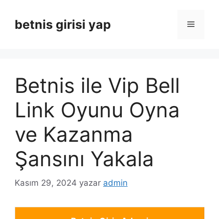
İçeriğe
atla
betnis girisi yap
Menü
Betnis ile Vip Bell
Link Oyunu Oyna
ve Kazanma
Şansını Yakala
Kasım 29, 2024
yazar
admin