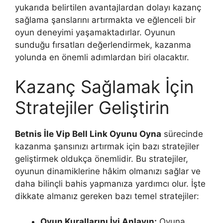
yukarıda belirtilen avantajlardan dolayı kazanç
sağlama şanslarını artırmakta ve eğlenceli bir
oyun deneyimi yaşamaktadırlar. Oyunun
sunduğu fırsatları değerlendirmek, kazanma
yolunda en önemli adımlardan biri olacaktır.
Kazanç Sağlamak İçin
Stratejiler Geliştirin
Betnis İle Vip Bell Link Oyunu Oyna
sürecinde
kazanma şansınızı artırmak için bazı stratejiler
geliştirmek oldukça önemlidir. Bu stratejiler,
oyunun dinamiklerine hâkim olmanızı sağlar ve
daha bilinçli bahis yapmanıza yardımcı olur. İşte
dikkate almanız gereken bazı temel stratejiler:
Oyun Kurallarını İyi Anlayın:
Oyuna