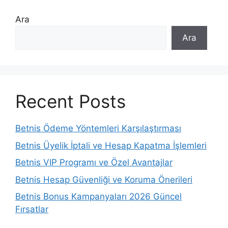
Ara
Ara
Recent Posts
Betnis Ödeme Yöntemleri Karşılaştırması
Betnis Üyelik İptali ve Hesap Kapatma İşlemleri
Betnis VIP Programı ve Özel Avantajlar
Betnis Hesap Güvenliği ve Koruma Önerileri
Betnis Bonus Kampanyaları 2026 Güncel
Fırsatlar