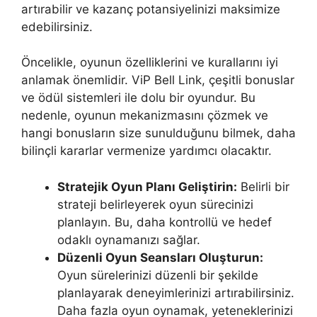
artırabilir ve kazanç potansiyelinizi maksimize
edebilirsiniz.
Öncelikle, oyunun özelliklerini ve kurallarını iyi
anlamak önemlidir. ViP Bell Link, çeşitli bonuslar
ve ödül sistemleri ile dolu bir oyundur. Bu
nedenle, oyunun mekanizmasını çözmek ve
hangi bonusların size sunulduğunu bilmek, daha
bilinçli kararlar vermenize yardımcı olacaktır.
Stratejik Oyun Planı Geliştirin:
Belirli bir
strateji belirleyerek oyun sürecinizi
planlayın. Bu, daha kontrollü ve hedef
odaklı oynamanızı sağlar.
Düzenli Oyun Seansları Oluşturun:
Oyun sürelerinizi düzenli bir şekilde
planlayarak deneyimlerinizi artırabilirsiniz.
Daha fazla oyun oynamak, yeteneklerinizi