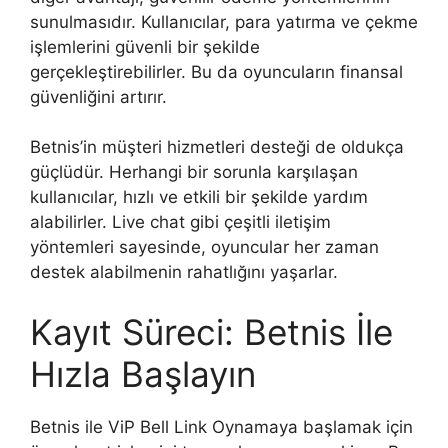
sunulmasıdır. Kullanıcılar, para yatırma ve çekme
işlemlerini güvenli bir şekilde
gerçekleştirebilirler. Bu da oyuncuların finansal
güvenliğini artırır.
Betnis’in müşteri hizmetleri desteği de oldukça
güçlüdür. Herhangi bir sorunla karşılaşan
kullanıcılar, hızlı ve etkili bir şekilde yardım
alabilirler. Live chat gibi çeşitli iletişim
yöntemleri sayesinde, oyuncular her zaman
destek alabilmenin rahatlığını yaşarlar.
Kayıt Süreci: Betnis İle
Hızla Başlayın
Betnis ile ViP Bell Link Oynamaya başlamak için