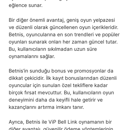
eğlence sunar.
Bir diğer önemli avantaj, geniş oyun yelpazesi
ve düzenli olarak güncellenen oyun içerikleridir.
Betnis, oyuncularına en son trendleri ve popüler
oyunları sunarak onları her zaman güncel tutar.
Bu, kullanıcıların sıkılmadan uzun süre
oynamalarını sağlar.
Betnis’in sunduğu bonus ve promosyonlar da
dikkat çekicidir. İlk kayıt bonuslarından düzenli
oyuncular için sunulan özel tekliflere kadar
birçok fırsat mevcuttur. Bu, kullanıcıların oyun
deneyimini daha da keyifli hale getirir ve
kazançlarını artırma imkanı tanır.
Ayrıca, Betnis ile ViP Bell Link oynamanın bir
diğer avantajı, güvenilir ödeme yöntemlerinin