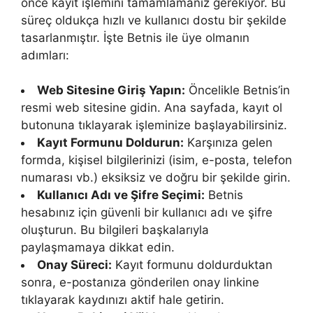
önce kayıt işlemini tamamlamanız gerekiyor. Bu
süreç oldukça hızlı ve kullanıcı dostu bir şekilde
tasarlanmıştır. İşte Betnis ile üye olmanın
adımları:
Web Sitesine Giriş Yapın:
Öncelikle Betnis’in
resmi web sitesine gidin. Ana sayfada, kayıt ol
butonuna tıklayarak işleminize başlayabilirsiniz.
Kayıt Formunu Doldurun:
Karşınıza gelen
formda, kişisel bilgilerinizi (isim, e-posta, telefon
numarası vb.) eksiksiz ve doğru bir şekilde girin.
Kullanıcı Adı ve Şifre Seçimi:
Betnis
hesabınız için güvenli bir kullanıcı adı ve şifre
oluşturun. Bu bilgileri başkalarıyla
paylaşmamaya dikkat edin.
Onay Süreci:
Kayıt formunu doldurduktan
sonra, e-postanıza gönderilen onay linkine
tıklayarak kaydınızı aktif hale getirin.