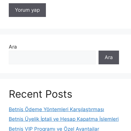
Ara
Ara
Recent Posts
Betnis Ödeme Yöntemleri Karşılaştırması
Betnis Üyelik İptali ve Hesap Kapatma İşlemleri
Betnis VIP Programı ve Özel Avantajlar