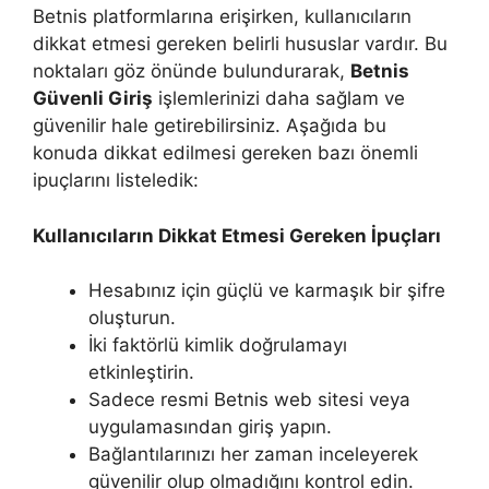
Betnis platformlarına erişirken, kullanıcıların
dikkat etmesi gereken belirli hususlar vardır. Bu
noktaları göz önünde bulundurarak,
Betnis
Güvenli Giriş
işlemlerinizi daha sağlam ve
güvenilir hale getirebilirsiniz. Aşağıda bu
konuda dikkat edilmesi gereken bazı önemli
ipuçlarını listeledik:
Kullanıcıların Dikkat Etmesi Gereken İpuçları
Hesabınız için güçlü ve karmaşık bir şifre
oluşturun.
İki faktörlü kimlik doğrulamayı
etkinleştirin.
Sadece resmi Betnis web sitesi veya
uygulamasından giriş yapın.
Bağlantılarınızı her zaman inceleyerek
güvenilir olup olmadığını kontrol edin.