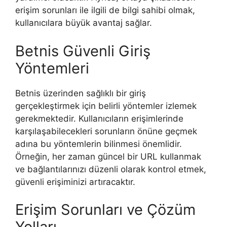
erişim sorunları ile ilgili de bilgi sahibi olmak,
kullanıcılara büyük avantaj sağlar.
Betnis Güvenli Giriş
Yöntemleri
Betnis üzerinden sağlıklı bir giriş
gerçekleştirmek için belirli yöntemler izlemek
gerekmektedir. Kullanıcıların erişimlerinde
karşılaşabilecekleri sorunların önüne geçmek
adına bu yöntemlerin bilinmesi önemlidir.
Örneğin, her zaman güncel bir URL kullanmak
ve bağlantılarınızı düzenli olarak kontrol etmek,
güvenli erişiminizi artıracaktır.
Erişim Sorunları ve Çözüm
Yolları