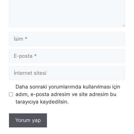
İsim
E-
posta
İnternet
sitesi
Daha sonraki yorumlarımda kullanılması için
adım, e-posta adresim ve site adresim bu
tarayıcıya kaydedilsin.