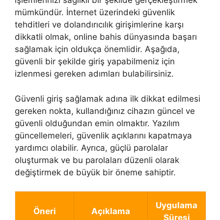
işlemlerinizi sağlıklı bir şekilde gerçekleştirmek
mümkündür. İnternet üzerindeki güvenlik
tehditleri ve dolandırıcılık girişimlerine karşı
dikkatli olmak, online bahis dünyasında başarı
sağlamak için oldukça önemlidir. Aşağıda,
güvenli bir şekilde giriş yapabilmeniz için
izlenmesi gereken adımları bulabilirsiniz.
Güvenli giriş sağlamak adına ilk dikkat edilmesi
gereken nokta, kullandığınız cihazın güncel ve
güvenli olduğundan emin olmaktır. Yazılım
güncellemeleri, güvenlik açıklarını kapatmaya
yardımcı olabilir. Ayrıca, güçlü parolalar
oluşturmak ve bu parolaları düzenli olarak
değiştirmek de büyük bir öneme sahiptir.
Uygulama
Öneri
Açıklama
Süresi