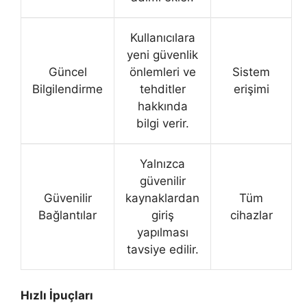
Kullanıcılara
yeni güvenlik
Güncel
önlemleri ve
Sistem
Bilgilendirme
tehditler
erişimi
hakkında
bilgi verir.
Yalnızca
güvenilir
Güvenilir
kaynaklardan
Tüm
Bağlantılar
giriş
cihazlar
yapılması
tavsiye edilir.
Hızlı İpuçları