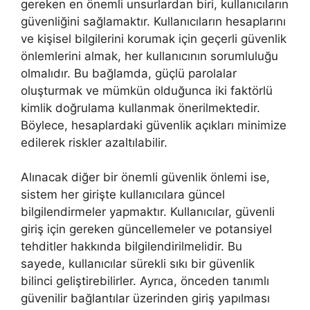
gereken en önemli unsurlardan biri, kullanıcıların
güvenliğini sağlamaktır. Kullanıcıların hesaplarını
ve kişisel bilgilerini korumak için geçerli güvenlik
önlemlerini almak, her kullanıcının sorumluluğu
olmalıdır. Bu bağlamda, güçlü parolalar
oluşturmak ve mümkün olduğunca iki faktörlü
kimlik doğrulama kullanmak önerilmektedir.
Böylece, hesaplardaki güvenlik açıkları minimize
edilerek riskler azaltılabilir.
Alınacak diğer bir önemli güvenlik önlemi ise,
sistem her girişte kullanıcılara güncel
bilgilendirmeler yapmaktır. Kullanıcılar, güvenli
giriş için gereken güncellemeler ve potansiyel
tehditler hakkında bilgilendirilmelidir. Bu
sayede, kullanıcılar sürekli sıkı bir güvenlik
bilinci geliştirebilirler. Ayrıca, önceden tanımlı
güvenilir bağlantılar üzerinden giriş yapılması