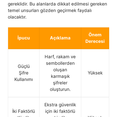
gereklidir. Bu alanlarda dikkat edilmesi gereken
temel unsurları gözden geçirmek faydalı
olacaktır.
Önem
İpucu
Açıklama
Derecesi
Harf, rakam ve
sembollerden
Güçlü
oluşan
Şifre
Yüksek
karmaşık
Kullanımı
şifreler
oluşturun.
Ekstra güvenlik
İki Faktörlü
için iki faktörlü