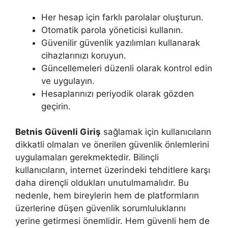
Her hesap için farklı parolalar oluşturun.
Otomatik parola yöneticisi kullanın.
Güvenilir güvenlik yazılımları kullanarak
cihazlarınızı koruyun.
Güncellemeleri düzenli olarak kontrol edin
ve uygulayın.
Hesaplarınızı periyodik olarak gözden
geçirin.
Betnis Güvenli Giriş
sağlamak için kullanıcıların
dikkatli olmaları ve önerilen güvenlik önlemlerini
uygulamaları gerekmektedir. Bilinçli
kullanıcıların, internet üzerindeki tehditlere karşı
daha dirençli oldukları unutulmamalıdır. Bu
nedenle, hem bireylerin hem de platformların
üzerlerine düşen güvenlik sorumluluklarını
yerine getirmesi önemlidir. Hem güvenli hem de