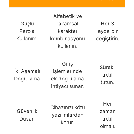
Alfabetik ve
Güçlü
rakamsal
Her 3
Parola
karakter
ayda bir
Kullanımı
kombinasyonu
değiştirin.
kullanın.
Giriş
Sürekli
İki Aşamalı
işlemlerinde
aktif
Doğrulama
ek doğrulama
tutun.
ihtiyacı sunar.
Her
Cihazınızı kötü
Güvenlik
zaman
yazılımlardan
Duvarı
aktif
korur.
olmalı.