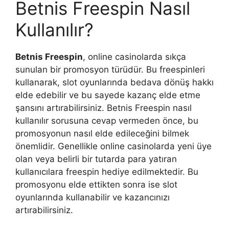
Betnis Freespin Nasıl
Kullanılır?
Betnis Freespin
, online casinolarda sıkça
sunulan bir promosyon türüdür. Bu freespinleri
kullanarak, slot oyunlarında bedava dönüş hakkı
elde edebilir ve bu sayede kazanç elde etme
şansını artırabilirsiniz. Betnis Freespin nasıl
kullanılır sorusuna cevap vermeden önce, bu
promosyonun nasıl elde edileceğini bilmek
önemlidir. Genellikle online casinolarda yeni üye
olan veya belirli bir tutarda para yatıran
kullanıcılara freespin hediye edilmektedir. Bu
promosyonu elde ettikten sonra ise slot
oyunlarında kullanabilir ve kazancınızı
artırabilirsiniz.