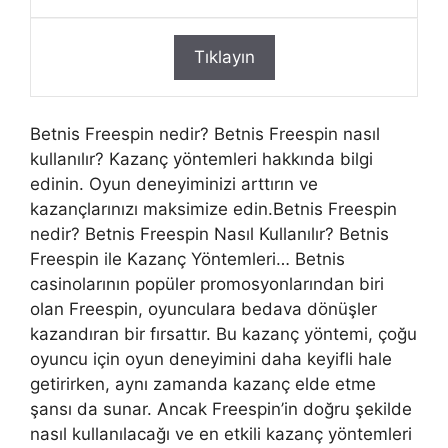
Tıklayın
Betnis Freespin nedir? Betnis Freespin nasıl
kullanılır? Kazanç yöntemleri hakkında bilgi
edinin. Oyun deneyiminizi arttırın ve
kazançlarınızı maksimize edin.Betnis Freespin
nedir? Betnis Freespin Nasıl Kullanılır? Betnis
Freespin ile Kazanç Yöntemleri… Betnis
casinolarının popüler promosyonlarından biri
olan Freespin, oyunculara bedava dönüşler
kazandıran bir fırsattır. Bu kazanç yöntemi, çoğu
oyuncu için oyun deneyimini daha keyifli hale
getirirken, aynı zamanda kazanç elde etme
şansı da sunar. Ancak Freespin’in doğru şekilde
nasıl kullanılacağı ve en etkili kazanç yöntemleri