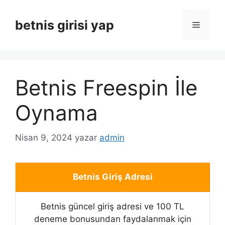
İçeriğe
atla
betnis girisi yap
Menü
Betnis Freespin İle
Oynama
Nisan 9, 2024
yazar
admin
Betnis Giriş Adresi
Betnis güncel giriş adresi ve 100 TL
deneme bonusundan faydalanmak için