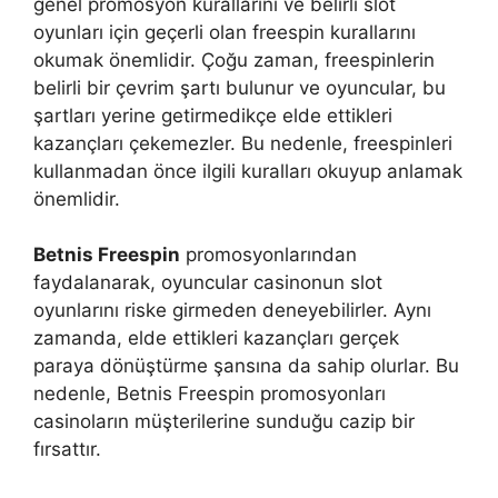
genel promosyon kurallarını ve belirli slot
oyunları için geçerli olan freespin kurallarını
okumak önemlidir. Çoğu zaman, freespinlerin
belirli bir çevrim şartı bulunur ve oyuncular, bu
şartları yerine getirmedikçe elde ettikleri
kazançları çekemezler. Bu nedenle, freespinleri
kullanmadan önce ilgili kuralları okuyup anlamak
önemlidir.
Betnis Freespin
promosyonlarından
faydalanarak, oyuncular casinonun slot
oyunlarını riske girmeden deneyebilirler. Aynı
zamanda, elde ettikleri kazançları gerçek
paraya dönüştürme şansına da sahip olurlar. Bu
nedenle, Betnis Freespin promosyonları
casinoların müşterilerine sunduğu cazip bir
fırsattır.