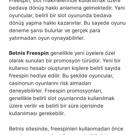
Freespin, slot makinelerinde kullanılmak üzere
bedava dönüş hakkı anlamına gelmektedir. Yani
oyuncular, belirli bir slot oyununda bedava
dönüş yapma hakkı kazanırlar. Bu sayede oyunu
deneme şansı bulurlar ve gerçek para
yatırmadan oyun oynayabilirler.
Betnis Freespin
genellikle yeni üyelere özel
olarak sunulan bir promosyon türüdür. Yeni bir
kullanıcı hesabı oluşturan kişilere belirli sayıda
freespin hediye edilir. Bu şekilde oyuncular,
casinonun oyunlarını risk almadan
deneyebilirler. Freespin promosyonları,
genellikle belirli slot oyunlarında kullanılmak
üzere verilir ve belirli bir süre içerisinde
kullanılması gerekebilir.
Betnis sitesinde, freespinleri kullanmadan önce