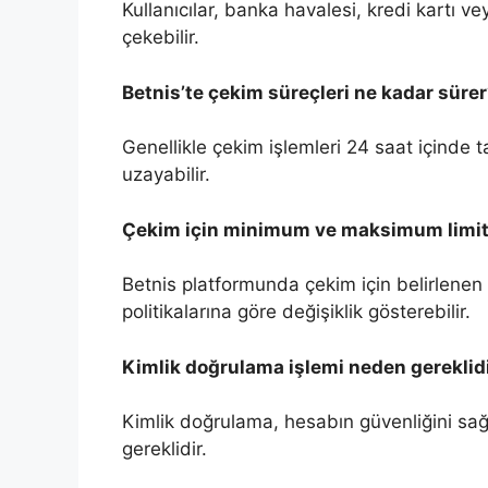
Kullanıcılar, banka havalesi, kredi kartı v
çekebilir.
Betnis’te çekim süreçleri ne kadar süre
Genellikle çekim işlemleri 24 saat içinde
uzayabilir.
Çekim için minimum ve maksimum limitl
Betnis platformunda çekim için belirlene
politikalarına göre değişiklik gösterebilir.
Kimlik doğrulama işlemi neden gereklid
Kimlik doğrulama, hesabın güvenliğini sağ
gereklidir.