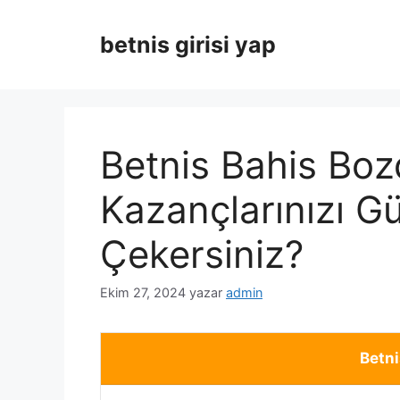
İçeriğe
atla
betnis girisi yap
Betnis Bahis Bo
Kazançlarınızı G
Çekersiniz?
Ekim 27, 2024
yazar
admin
Betni