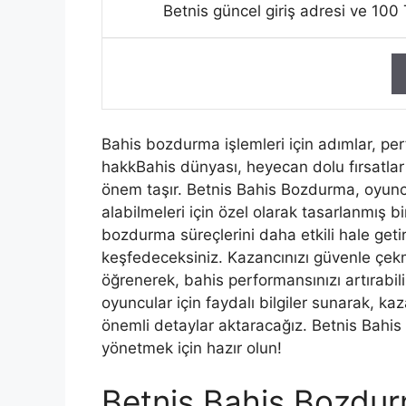
Betnis güncel giriş adresi ve 1
Bahis bozdurma işlemleri için adımlar, pe
hakkBahis dünyası, heyecan dolu fırsatla
önem taşır. Betnis Bahis Bozdurma, oyuncu
alabilmeleri için özel olarak tasarlanmış 
bozdurma süreçlerini daha etkili hale getir
keşfedeceksiniz. Kazancınızı güvenle çekm
öğrenerek, bahis performansınızı artırabil
oyuncular için faydalı bilgiler sunarak, ka
önemli detaylar aktaracağız. Betnis Bahis 
yönetmek için hazır olun!
Betnis Bahis Bozdurm