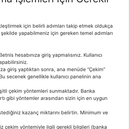
leştirmek için belirli adımları takip etmek oldukça
r şekilde yapabilmeniz için gereken temel adımları
 Betnis hesabınıza giriş yapmalısınız. Kullanıcı
apabilirsiniz.
za giriş yaptıktan sonra, ana menüde “Çekim”
 secenek genellikle kullanıcı panelinin ana
şitli çekim yöntemleri sunmaktadır. Banka
rtı gibi yöntemler arasından sizin için en uygun
ediğiniz kazanç miktarını belirtin. Minimum ve
z çekim yöntemiyle ilgili gerekli bilgileri (banka