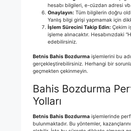
hesabı bilgileri, e-cüzdan adresi vb
Onaylayın:
Tüm bilgilerin doğru old
Yanlış bilgi girişi yapmamak için dikk
İşlem Sürecini Takip Edin:
Çekim iş
işleme alınacaktır. Hesabınızdaki 
edebilirsiniz.
Betnis Bahis Bozdurma
işlemlerini bu ad
gerçekleştirebilirsiniz. Herhangi bir sorunla
geçmekten çekinmeyin.
Bahis Bozdurma Perf
Yolları
Betnis Bahis Bozdurma
işlemlerinde perfo
bulunmaktadır. Bu yöntemler, kazançlarını
olabilir. İşte bu süreçte dikkate almanız 