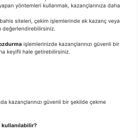
m yapan yöntemleri kullanmak, kazançlarınıza daha
bahis siteleri, çekim işlemlerinde ek kazanç veya
ı değerlendirebilirsiniz.
Bozdurma
işlemlerinizde kazançlarınızı güvenli bir
 keyifli hale getirebilirsiniz.
a kazançlarınızı güvenli bir şekilde çekme
kullanılabilir?