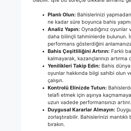
Planlı Olun:
Bahislerinizi yapmadan 
ne kadar süre boyunca bahis yapm
Analiz Yapın:
Oynadığınız oyunlar v
daha bilinçli tahminlerde bulunun. İs
performans gösterdiğini anlamanıza
Bahis Çeşitliliğini Artırın:
Farklı ba
kalmayarak, kazançlarınızı artırma ola
Yenilikleri Takip Edin:
Bahis dünyası
oyunlar hakkında bilgi sahibi olun 
çalışın.
Kontrolü Elinizde Tutun:
Bahislerd
telafi etmek için aşırıya kaçmamaya
uzun vadede performansınızı artırır
Duygusal Kararlar Almayın:
Duygus
zorlaştırabilir. Bahislerinizi mantıkl
bırakın.