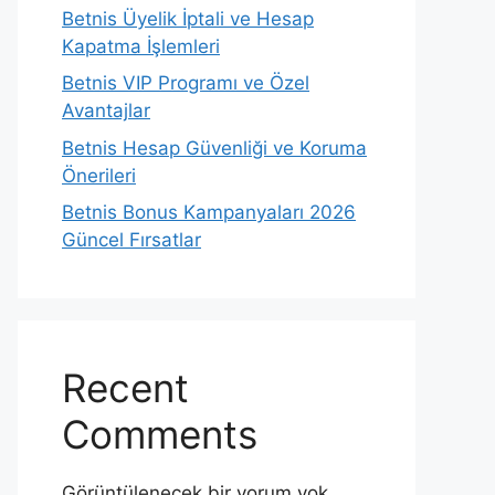
Betnis Üyelik İptali ve Hesap
Kapatma İşlemleri
Betnis VIP Programı ve Özel
Avantajlar
Betnis Hesap Güvenliği ve Koruma
Önerileri
Betnis Bonus Kampanyaları 2026
Güncel Fırsatlar
Recent
Comments
Görüntülenecek bir yorum yok.