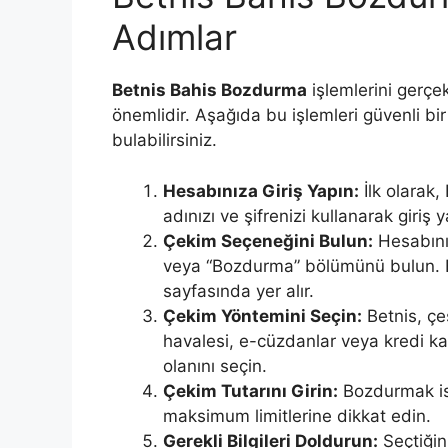
Adımlar
Betnis Bahis Bozdurma
işlemlerini gerçek
önemlidir. Aşağıda bu işlemleri güvenli bi
bulabilirsiniz.
Hesabınıza Giriş Yapın:
İlk olarak,
adınızı ve şifrenizi kullanarak giriş y
Çekim Seçeneğini Bulun:
Hesabını
veya “Bozdurma” bölümünü bulun. Bu
sayfasında yer alır.
Çekim Yöntemini Seçin:
Betnis, çe
havalesi, e-cüzdanlar veya kredi ka
olanını seçin.
Çekim Tutarını Girin:
Bozdurmak ist
maksimum limitlerine dikkat edin.
Gerekli Bilgileri Doldurun:
Seçtiğini