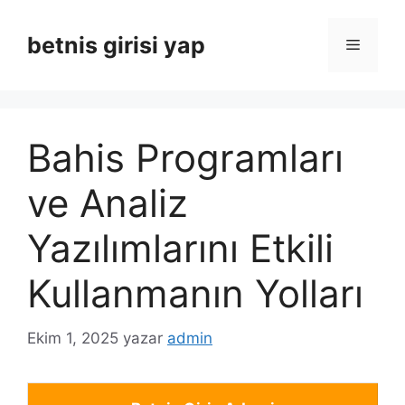
İçeriğe
atla
betnis girisi yap
Menü
Bahis Programları
ve Analiz
Yazılımlarını Etkili
Kullanmanın Yolları
Ekim 1, 2025
yazar
admin