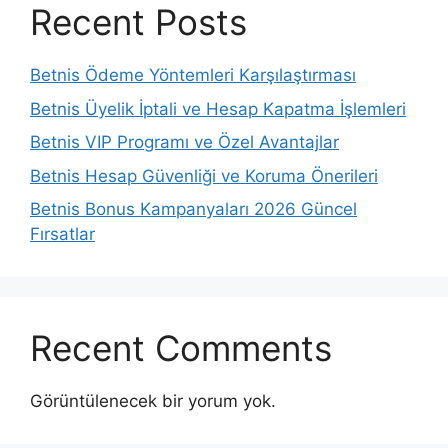
Recent Posts
Betnis Ödeme Yöntemleri Karşılaştırması
Betnis Üyelik İptali ve Hesap Kapatma İşlemleri
Betnis VIP Programı ve Özel Avantajlar
Betnis Hesap Güvenliği ve Koruma Önerileri
Betnis Bonus Kampanyaları 2026 Güncel
Fırsatlar
Recent Comments
Görüntülenecek bir yorum yok.