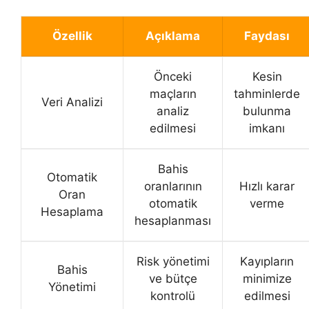
Özellik
Açıklama
Faydası
Önceki
Kesin
maçların
tahminlerde
Veri Analizi
analiz
bulunma
edilmesi
imkanı
Bahis
Otomatik
oranlarının
Hızlı karar
Oran
otomatik
verme
Hesaplama
hesaplanması
Risk yönetimi
Kayıpların
Bahis
ve bütçe
minimize
Yönetimi
kontrolü
edilmesi