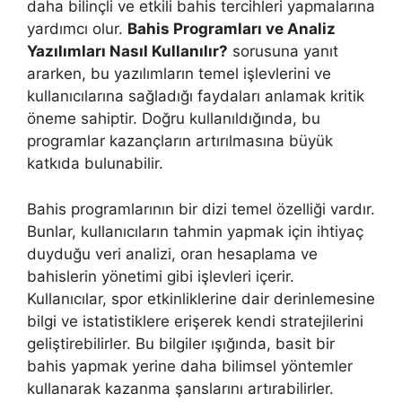
daha bilinçli ve etkili bahis tercihleri yapmalarına
yardımcı olur.
Bahis Programları ve Analiz
Yazılımları Nasıl Kullanılır?
sorusuna yanıt
ararken, bu yazılımların temel işlevlerini ve
kullanıcılarına sağladığı faydaları anlamak kritik
öneme sahiptir. Doğru kullanıldığında, bu
programlar kazançların artırılmasına büyük
katkıda bulunabilir.
Bahis programlarının bir dizi temel özelliği vardır.
Bunlar, kullanıcıların tahmin yapmak için ihtiyaç
duyduğu veri analizi, oran hesaplama ve
bahislerin yönetimi gibi işlevleri içerir.
Kullanıcılar, spor etkinliklerine dair derinlemesine
bilgi ve istatistiklere erişerek kendi stratejilerini
geliştirebilirler. Bu bilgiler ışığında, basit bir
bahis yapmak yerine daha bilimsel yöntemler
kullanarak kazanma şanslarını artırabilirler.