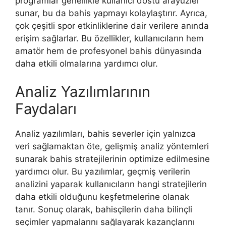
programlar genellikle kullanıcı dostu arayüzler
sunar, bu da bahis yapmayı kolaylaştırır. Ayrıca,
çok çeşitli spor etkinliklerine dair verilere anında
erişim sağlarlar. Bu özellikler, kullanıcıların hem
amatör hem de profesyonel bahis dünyasında
daha etkili olmalarına yardımcı olur.
Analiz Yazılımlarının
Faydaları
Analiz yazılımları, bahis severler için yalnızca
veri sağlamaktan öte, gelişmiş analiz yöntemleri
sunarak bahis stratejilerinin optimize edilmesine
yardımcı olur. Bu yazılımlar, geçmiş verilerin
analizini yaparak kullanıcıların hangi stratejilerin
daha etkili olduğunu keşfetmelerine olanak
tanır. Sonuç olarak, bahisçilerin daha bilinçli
seçimler yapmalarını sağlayarak kazançlarını