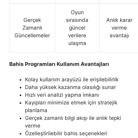
Oyun
Gerçek
sırasında
Anlık karar
Zamanlı
güncel
verme
Güncellemeler
verilere
avantajı
ulaşma
Bahis Programları Kullanım Avantajları
Kolay kullanım arayüzü ile erişilebilirlik
Daha yüksek kazanma olasılığı sunar
Hızlı veri analizi yapma imkanı
Kayıpları minimize etmek için stratejik
planlama
Gerçek zamanlı bilgi akışı ile anlık tepki
verme
Özelleştirilebilir bahis seçenekleri