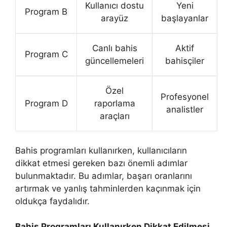
Kullanıcı dostu
Yeni
Program B
arayüz
başlayanlar
Canlı bahis
Aktif
Program C
güncellemeleri
bahisçiler
Özel
Profesyonel
Program D
raporlama
analistler
araçları
Bahis programları kullanırken, kullanıcıların
dikkat etmesi gereken bazı önemli adımlar
bulunmaktadır. Bu adımlar, başarı oranlarını
artırmak ve yanlış tahminlerden kaçınmak için
oldukça faydalıdır.
Bahis Programları Kullanırken Dikkat Edilmesi