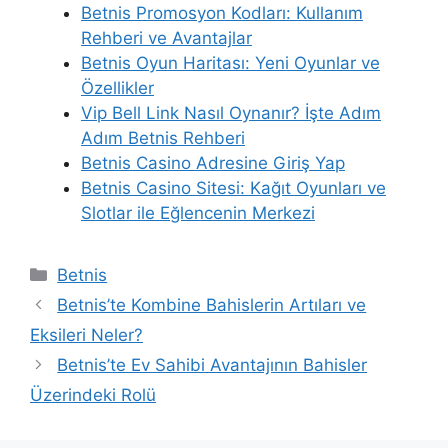
Betnis Promosyon Kodları: Kullanım
Rehberi ve Avantajlar
Betnis Oyun Haritası: Yeni Oyunlar ve
Özellikler
Vip Bell Link Nasıl Oynanır? İşte Adım
Adım Betnis Rehberi
Betnis Casino Adresine Giriş Yap
Betnis Casino Sitesi: Kağıt Oyunları ve
Slotlar ile Eğlencenin Merkezi
Kategoriler
Betnis
Betnis’te Kombine Bahislerin Artıları ve
Eksileri Neler?
Betnis’te Ev Sahibi Avantajının Bahisler
Üzerindeki Rolü