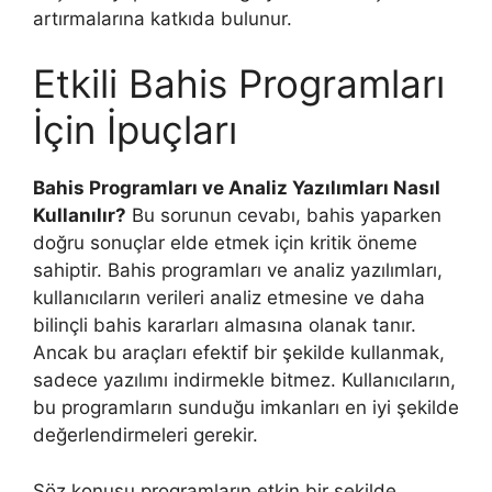
artırmalarına katkıda bulunur.
Etkili Bahis Programları
İçin İpuçları
Bahis Programları ve Analiz Yazılımları Nasıl
Kullanılır?
Bu sorunun cevabı, bahis yaparken
doğru sonuçlar elde etmek için kritik öneme
sahiptir. Bahis programları ve analiz yazılımları,
kullanıcıların verileri analiz etmesine ve daha
bilinçli bahis kararları almasına olanak tanır.
Ancak bu araçları efektif bir şekilde kullanmak,
sadece yazılımı indirmekle bitmez. Kullanıcıların,
bu programların sunduğu imkanları en iyi şekilde
değerlendirmeleri gerekir.
Söz konusu programların etkin bir şekilde