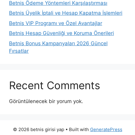
Betnis Ödeme Yöntemleri Karşılaştırması
Betnis Üyelik İptali ve Hesap Kapatma İşlemleri
Betnis VIP Programı ve Özel Avantajlar
Betnis Hesap Güvenliği ve Koruma Önerileri
Betnis Bonus Kampanyaları 2026 Güncel
Fırsatlar
Recent Comments
Görüntülenecek bir yorum yok.
© 2026 betnis girisi yap
• Built with
GeneratePress