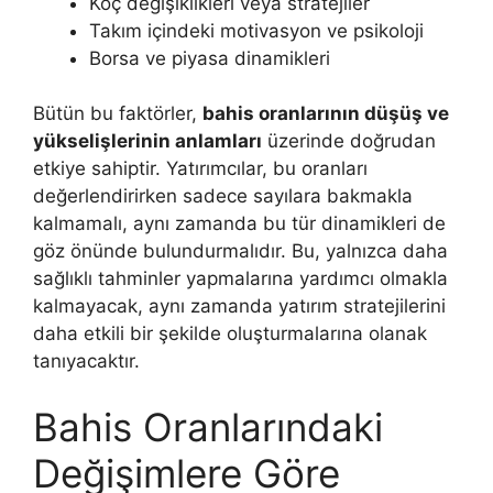
Koç değişiklikleri veya stratejiler
Takım içindeki motivasyon ve psikoloji
Borsa ve piyasa dinamikleri
Bütün bu faktörler,
bahis oranlarının düşüş ve
yükselişlerinin anlamları
üzerinde doğrudan
etkiye sahiptir. Yatırımcılar, bu oranları
değerlendirirken sadece sayılara bakmakla
kalmamalı, aynı zamanda bu tür dinamikleri de
göz önünde bulundurmalıdır. Bu, yalnızca daha
sağlıklı tahminler yapmalarına yardımcı olmakla
kalmayacak, aynı zamanda yatırım stratejilerini
daha etkili bir şekilde oluşturmalarına olanak
tanıyacaktır.
Bahis Oranlarındaki
Değişimlere Göre