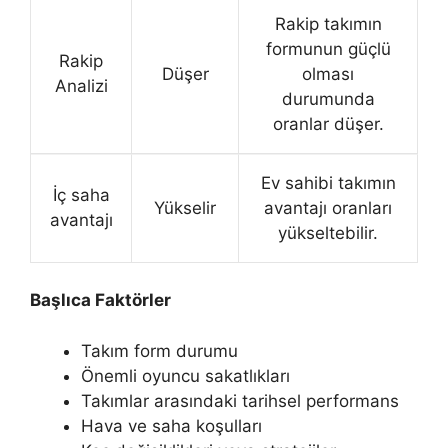
Rakip takımın
formunun güçlü
Rakip
Düşer
olması
Analizi
durumunda
oranlar düşer.
Ev sahibi takımın
İç saha
Yükselir
avantajı oranları
avantajı
yükseltebilir.
Başlıca Faktörler
Takım form durumu
Önemli oyuncu sakatlıkları
Takımlar arasındaki tarihsel performans
Hava ve saha koşulları