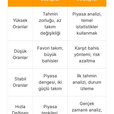
Tahmin
Piyasa analizi,
Yüksek
zorluğu, az
temel
Oranlar
takım
istatistikler
değişikliği
kullanmak
Favori takım,
Karşıt bahis
Düşük
büyük
yöntemi, risk
Oranlar
bahisler
azaltma
Piyasa
İlk tahmin
Stabil
dengesi, iki
analizi, durum
Oranlar
güçlü takım
izleme
Gerçek
Hızla
Piyasa
zamanlı analiz,
Değişen
tepkileri,