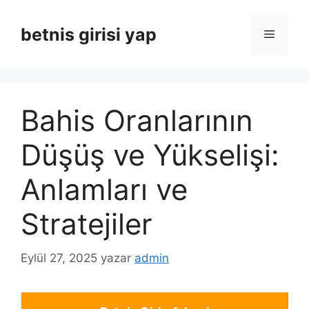
İçeriğe
atla
betnis girisi yap
Menü
Bahis Oranlarının
Düşüş ve Yükselişi:
Anlamları ve
Stratejiler
Eylül 27, 2025
yazar
admin