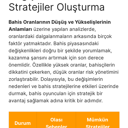
Stratejiler Oluşturma
Bahis Oranlarının Düşüş ve Yükselişlerinin
Anlamları
üzerine yapılan analizlerde,
oranlardaki dalgalanmaların arkasında birçok
faktör yatmaktadır. Bahis piyasasındaki
değişkenlikleri doğru bir şekilde yorumlamak,
kazanma şansını artırmak için son derece
önemlidir. Özellikle yüksek oranlar, bahisçilerin
dikkatini çekerken, düşük oranlar risk yönetimini
zorlaştırabilir. Dolayısıyla, bu değişimlerin
nedenleri ve bahis stratejilerine etkileri üzerinde
durmak, bahis oyuncuları için stratejik bir
avantaj sağlamak adına kritik bir adımdır.
Olası
Mümkün
Durum
Sebepler
Stratejiler